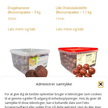
Dragébananer
Lille Chokoladedelfin
Økonomipakke – 3 kg
Økonomipakke – 1,1 kg
250
kr.
110
kr.
Læs mere og køb
Læs mere og køb
Administrer samtykke
Mormor Lisas
Choco/Majskugler
For at give dig de bedste oplevelser bruger vi teknologier som cookies
Chokoladekugler
Økonomipakke – 1,3 kg
til at gemme og/eller få adgang til enhedsoplysninger. Hvis du giver dit
Økonomipakke – 2 kg
samtykke til disse teknologier, kan vi behandle data som f.eks.
180
kr.
browsingadfærd eller unikke ID'er på dette websted. Hvis du ikke giver