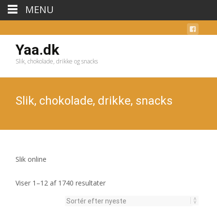
MENU
Yaa.dk
Slik, chokolade, drikke og snacks
Slik, chokolade, drikke, snacks
Slik online
Sorteret
Viser 1–12 af 1740 resultater
efter
seneste