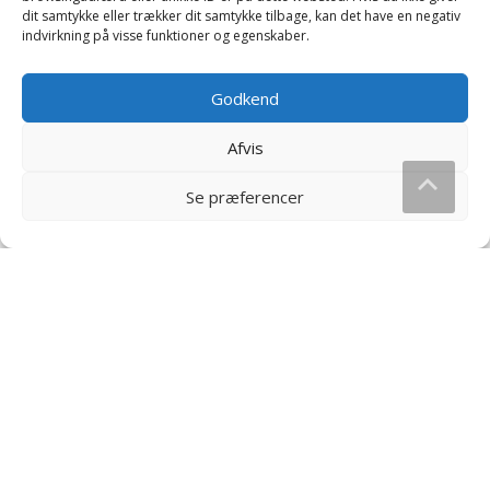
180
kr.
dit samtykke eller trækker dit samtykke tilbage, kan det have en negativ
Læs mere og køb
indvirkning på visse funktioner og egenskaber.
Læs mere og køb
Godkend
Afvis
Se præferencer
Butterfinger Unwrapped
Sure Vandmeloner
Minis – 79 gram
Økonomipakke – 1 kg
35
kr.
80
kr.
Læs mere og køb
Læs mere og køb