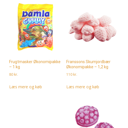
Frugtmasker Økonomipakke
Franssons Skumjordbær
– 1 kg
Økonomipakke – 1,2 kg
80
kr.
110
kr.
Læs mere og køb
Læs mere og køb