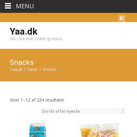
MENU
Yaa.dk
Slik, chokolade, drikke og snacks
Snacks
Yaa.dk
>
Varer
>
Snacks
Sorteret
Viser 1–12 af 234 resultater
efter
seneste