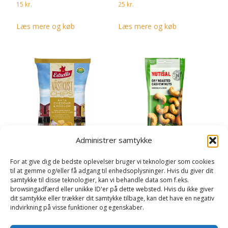
15
kr.
25
kr.
Læs mere og køb
Læs mere og køb
Administrer samtykke
For at give dig de bedste oplevelser bruger vi teknologier som cookies
Estrella Vestkystchips
Nutisal Cashew Sourcream &
til at gemme og/eller få adgang til enhedsoplysninger. Hvis du giver dit
Cheddar & Rødløg – 180
Onion – 60 gram
samtykke til disse teknologier, kan vi behandle data som f.eks.
gram
20
kr.
browsingadfærd eller unikke ID'er på dette websted. Hvis du ikke giver
40
kr.
dit samtykke eller trækker dit samtykke tilbage, kan det have en negativ
Læs mere og køb
indvirkning på visse funktioner og egenskaber.
Læs mere og køb