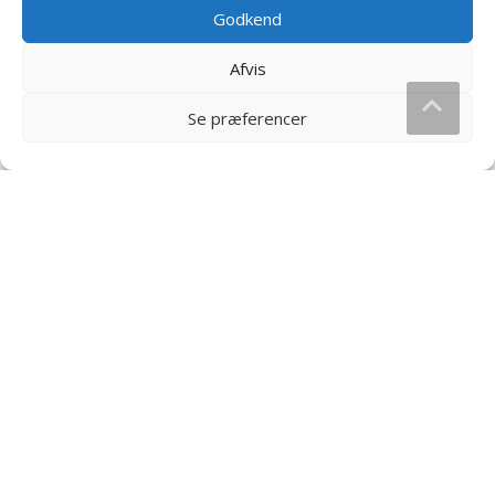
Godkend
Afvis
Se præferencer
Chili Klaus Dip – Vindstyrke 3
OLW Cheez Ballz Storpak –
20-stk
25
kr.
190
kr.
Læs mere og køb
Læs mere og køb