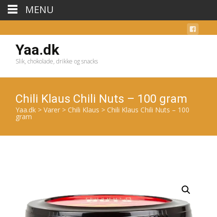
MENU
Yaa.dk
Slik, chokolade, drikke og snacks
Chili Klaus Chili Nuts – 100 gram
Yaa.dk
>
Varer
>
Chili Klaus
>
Chili Klaus Chili Nuts – 100
gram