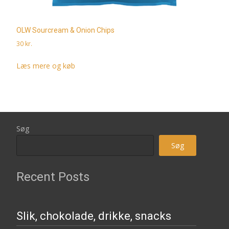
OLW Sourcream & Onion Chips
30
kr.
Læs mere og køb
Søg
Søg
Recent Posts
Slik, chokolade, drikke, snacks