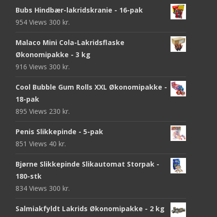
Bubs Hindbær-lakridskranie - 16-pak
954 Views
300
kr.
Malaco Mini Cola-Lakridsflaske
Økonomipakke - 3 kg
916 Views
300
kr.
Cool Bubble Gum Rolls XXL Økonomipakke -
18-pak
895 Views
230
kr.
Penis Slikkepinde - 5-pak
851 Views
40
kr.
Bjørne Slikkepinde Slikautomat Storpak -
180-stk
834 Views
300
kr.
Salmiakfyldt Lakrids Økonomipakke - 2 kg