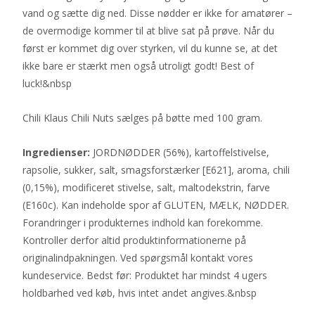
vand og sætte dig ned. Disse nødder er ikke for amatører –
de overmodige kommer til at blive sat på prøve. Når du
først er kommet dig over styrken, vil du kunne se, at det
ikke bare er stærkt men også utroligt godt! Best of
luck!&nbsp
Chili Klaus Chili Nuts sælges på bøtte med 100 gram.
Ingredienser:
JORDNØDDER (56%), kartoffelstivelse,
rapsolie, sukker, salt, smagsforstærker [E621], aroma, chili
(0,15%), modificeret stivelse, salt, maltodekstrin, farve
(E160c). Kan indeholde spor af GLUTEN, MÆLK, NØDDER.
Forandringer i produkternes indhold kan forekomme.
Kontroller derfor altid produktinformationerne på
originalindpakningen. Ved spørgsmål kontakt vores
kundeservice. Bedst før: Produktet har mindst 4 ugers
holdbarhed ved køb, hvis intet andet angives.&nbsp