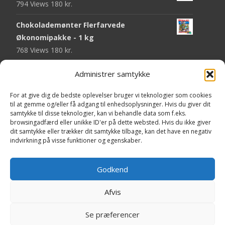
794 Views
180
kr.
Chokolademønter Flerfarvede
Økonomipakke - 1 kg
768 Views
180
kr.
Malaco Stjerner Lakrids - 92 gram
Administrer samtykke
747 Views
25
kr.
For at give dig de bedste oplevelser bruger vi teknologier som cookies
Pringles Hot & Spicy - 165 gram
til at gemme og/eller få adgang til enhedsoplysninger. Hvis du giver dit
samtykke til disse teknologier, kan vi behandle data som f.eks.
743 Views
40
kr.
browsingadfærd eller unikke ID'er på dette websted. Hvis du ikke giver
dit samtykke eller trækker dit samtykke tilbage, kan det have en negativ
Fini Krudttønder Tyggegummi
indvirkning på visse funktioner og egenskaber.
Økonomipakke - 1 kg
733 Views
130
kr.
Godkend
Afvis
Copyright © Yaa.dk
Se præferencer
Powered by WordPress
, Theme
i-craft
by TemplatesNext.