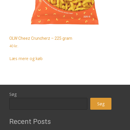
OLW Cheez Cruncherz – 225 gram
40
kr.
Læs mere og køb
Søg
Søg
Recent Posts