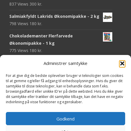
837 Views
300
kr.
Salmiakfyldt Lakrids Økonomipakke - 2 kg
798 Views
180
kr.
Chokolademønter Flerfarvede
Økonomipakke - 1 kg
775 Views
180
kr.
Malaco Stjerner Lakrids - 92 gram
Administrer samtykke
752 Views
25
kr.
For at give dig de bedste oplevelser bruger vi teknologier som cookies
til at gemme og/eller få adgang til enhedsoplysninger. Hvis du giver dit
Pringles Hot & Spicy - 165 gram
samtykke til disse teknologier, kan vi behandle data som f.eks.
751 Views
40
kr.
browsingadfærd eller unikke ID'er på dette websted. Hvis du ikke giver
dit samtykke eller trækker dit samtykke tilbage, kan det have en negativ
Fini Krudttønder Tyggegummi
indvirkning på visse funktioner og egenskaber.
Økonomipakke - 1 kg
738 Views
130
kr.
Godkend