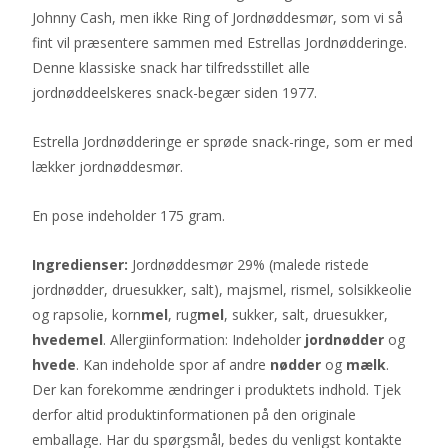
Johnny Cash, men ikke Ring of Jordnøddesmør, som vi så
fint vil præsentere sammen med Estrellas Jordnødderinge.
Denne klassiske snack har tilfredsstillet alle
jordnøddeelskeres snack-begær siden 1977.
Estrella Jordnødderinge er sprøde snack-ringe, som er med
lækker jordnøddesmør.
En pose indeholder 175 gram.
Ingredienser:
Jordnøddesmør 29% (malede ristede
jordnødder, druesukker, salt), majsmel, rismel, solsikkeolie
og rapsolie, korn
mel
, rug
mel
, sukker, salt, druesukker,
hvedemel
. Allergiinformation: Indeholder
jordnødder
og
hvede
. Kan indeholde spor af andre
nødder
og
mælk
.
Der kan forekomme ændringer i produktets indhold. Tjek
derfor altid produktinformationen på den originale
emballage. Har du spørgsmål, bedes du venligst kontakte