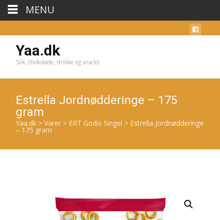
MENU
Yaa.dk
Slik, chokolade, drikke og snacks
Estrella Jordnødderinge – 175
gram
Yaa.dk
>
Varer
>
ERT Godis Singel
>
Estrella Jordnødderinge
– 175 gram