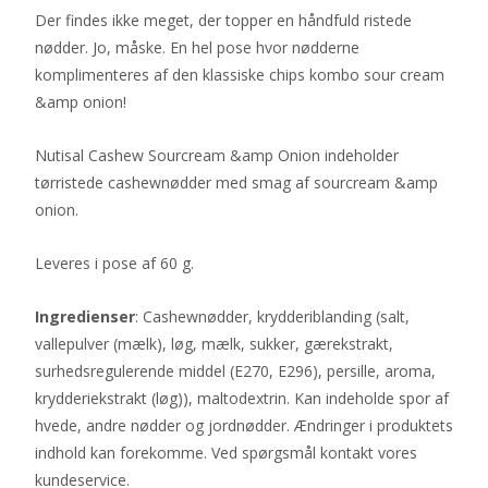
Der findes ikke meget, der topper en håndfuld ristede
nødder. Jo, måske. En hel pose hvor nødderne
komplimenteres af den klassiske chips kombo sour cream
&amp onion!
Nutisal Cashew Sourcream &amp Onion indeholder
tørristede cashewnødder med smag af sourcream &amp
onion.
Leveres i pose af 60 g.
Ingredienser
: Cashewnødder, krydderiblanding (salt,
vallepulver (mælk), løg, mælk, sukker, gærekstrakt,
surhedsregulerende middel (E270, E296), persille, aroma,
krydderiekstrakt (løg)), maltodextrin. Kan indeholde spor af
hvede, andre nødder og jordnødder. Ændringer i produktets
indhold kan forekomme. Ved spørgsmål kontakt vores
kundeservice.