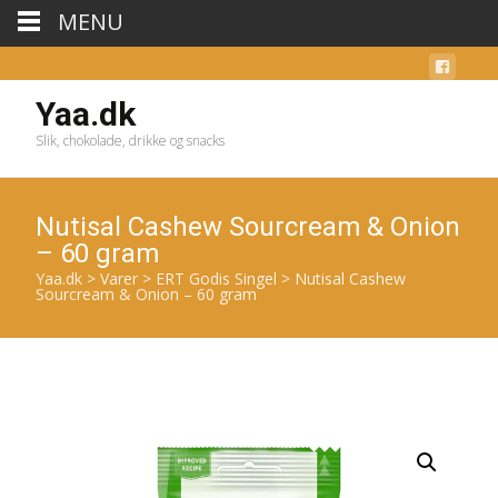
MENU
Yaa.dk
Slik, chokolade, drikke og snacks
Nutisal Cashew Sourcream & Onion
– 60 gram
Yaa.dk
>
Varer
>
ERT Godis Singel
>
Nutisal Cashew
Sourcream & Onion – 60 gram