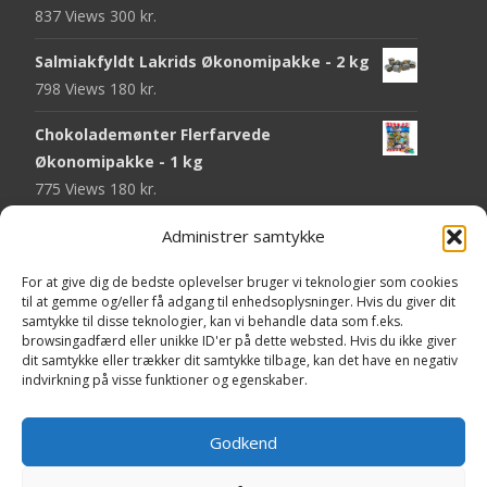
837 Views
300
kr.
Salmiakfyldt Lakrids Økonomipakke - 2 kg
798 Views
180
kr.
Chokolademønter Flerfarvede
Økonomipakke - 1 kg
775 Views
180
kr.
Malaco Stjerner Lakrids - 92 gram
Administrer samtykke
752 Views
25
kr.
For at give dig de bedste oplevelser bruger vi teknologier som cookies
til at gemme og/eller få adgang til enhedsoplysninger. Hvis du giver dit
Pringles Hot & Spicy - 165 gram
samtykke til disse teknologier, kan vi behandle data som f.eks.
751 Views
40
kr.
browsingadfærd eller unikke ID'er på dette websted. Hvis du ikke giver
dit samtykke eller trækker dit samtykke tilbage, kan det have en negativ
Fini Krudttønder Tyggegummi
indvirkning på visse funktioner og egenskaber.
Økonomipakke - 1 kg
738 Views
130
kr.
Godkend