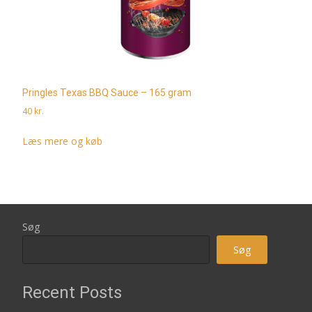
Pringles Texas BBQ Sauce – 165 gram
40
kr.
Læs mere og køb
Søg
Søg
Recent Posts