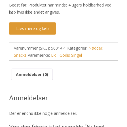
Bedst før: Produktet har mindst 4 ugers holdbarhed ved
køb hvis ikke andet angives.
Læs mere og køb
Varenummer (SKU):
56014-1
Kategorier:
Nødder
,
Snacks
Varemærke:
ERT Godis Singel
Anmeldelser (0)
Anmeldelser
Der er endnu ikke nogle anmeldelser.
Vær den første til at anmelde “Nutisal