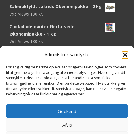
Salmiakfyldt Lakrids Økonomipakke - 2 kg
795 Views
180
kr.
Chokolademønter Flerfarvede
Økonomipakke - 1 kg
769 Views
180
kr.
Malaco Stjerner Lakrids - 92 gram
Administrer samtykke
750 Views
25
kr.
For at give dig de bedste oplevelser bruger vi teknologier som cookies
til at gemme og/eller få adgang til enhedsoplysninger. Hvis du giver dit
Pringles Hot & Spicy - 165 gram
samtykke til disse teknologier, kan vi behandle data som f.eks.
745 Views
40
kr.
browsingadfærd eller unikke ID'er på dette websted. Hvis du ikke giver
dit samtykke eller trækker dit samtykke tilbage, kan det have en negativ
Fini Krudttønder Tyggegummi
indvirkning på visse funktioner og egenskaber.
Økonomipakke - 1 kg
734 Views
130
kr.
Godkend
Afvis
Copyright © Yaa.dk