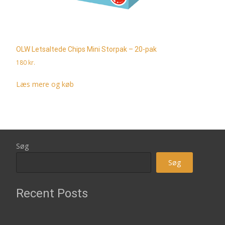
OLW Letsaltede Chips Mini Storpak – 20-pak
180
kr.
Læs mere og køb
Søg
Søg
Recent Posts