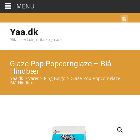
MENU
Yaa.dk
Slik, chokolade, drikke og snacks
Glaze Pop Popcornglaze – Blå
Hindbær
Yaa.dk
>
Varer
>
Ring Bingo
>
Glaze Pop Popcornglaze –
Blå Hindbær