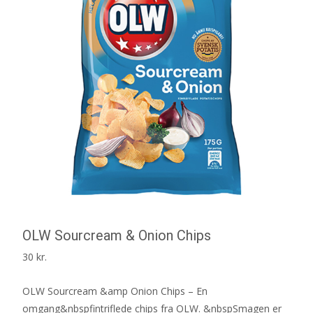
OLW Sourcream & Onion Chips
30
kr.
OLW Sourcream &amp Onion Chips – En
omgang&nbspfintriflede chips fra OLW. &nbspSmagen er