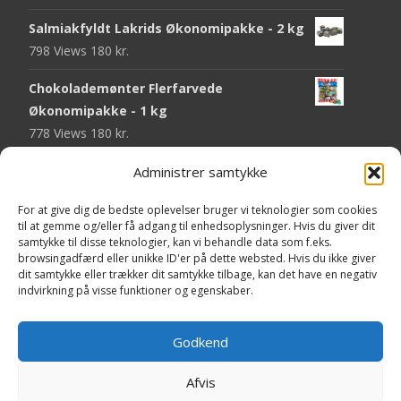
Salmiakfyldt Lakrids Økonomipakke - 2 kg
798 Views
180
kr.
Chokolademønter Flerfarvede
Økonomipakke - 1 kg
778 Views
180
kr.
Malaco Stjerner Lakrids - 92 gram
Administrer samtykke
755 Views
25
kr.
For at give dig de bedste oplevelser bruger vi teknologier som cookies
til at gemme og/eller få adgang til enhedsoplysninger. Hvis du giver dit
Pringles Hot & Spicy - 165 gram
samtykke til disse teknologier, kan vi behandle data som f.eks.
751 Views
40
kr.
browsingadfærd eller unikke ID'er på dette websted. Hvis du ikke giver
dit samtykke eller trækker dit samtykke tilbage, kan det have en negativ
Fini Krudttønder Tyggegummi
indvirkning på visse funktioner og egenskaber.
Økonomipakke - 1 kg
739 Views
130
kr.
Godkend
Afvis