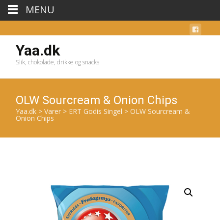
MENU
Yaa.dk
Slik, chokolade, drikke og snacks
OLW Sourcream & Onion Chips
Yaa.dk
>
Varer
>
ERT Godis Singel
>
OLW Sourcream &
Onion Chips