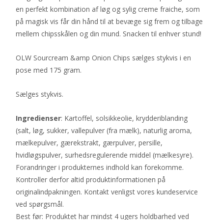
en perfekt kombination af løg og sylig creme fraiche, som
på magisk vis får din hånd til at bevæge sig frem og tilbage
mellem chipsskålen og din mund. Snacken til enhver stund!
OLW Sourcream &amp Onion Chips sælges stykvis i en
pose med 175 gram.
Sælges stykvis.
Ingredienser
: Kartoffel, solsikkeolie, krydderiblanding
(salt, løg, sukker, vallepulver (fra mælk), naturlig aroma,
mælkepulver, gærekstrakt, gærpulver, persille,
hvidløgspulver, surhedsregulerende middel (mælkesyre).
Forandringer i produkternes indhold kan forekomme.
Kontroller derfor altid produktinformationen på
originalindpakningen. Kontakt venligst vores kundeservice
ved spørgsmål.
Best før: Produktet har mindst 4 ugers holdbarhed ved