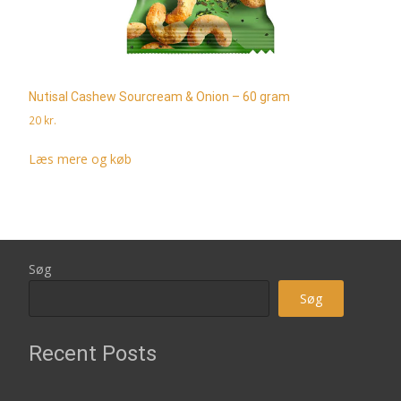
Nutisal Cashew Sourcream & Onion – 60 gram
20
kr.
Læs mere og køb
Søg
Søg
Recent Posts