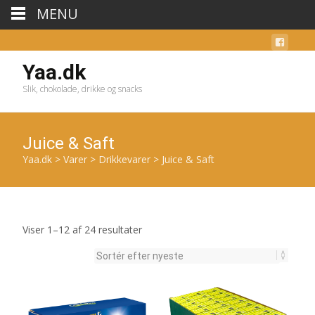
MENU
Yaa.dk
Slik, chokolade, drikke og snacks
Juice & Saft
Yaa.dk
>
Varer
>
Drikkevarer
>
Juice & Saft
Sorteret
Viser 1–12 af 24 resultater
efter
seneste