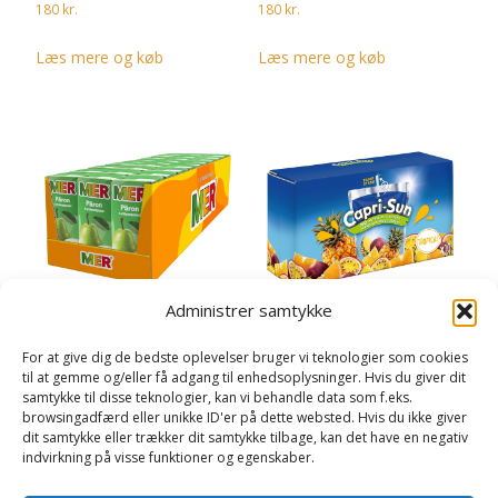
180
kr.
180
kr.
Læs mere og køb
Læs mere og køb
Administrer samtykke
Mer Pærer Storpak – 30-stk
Capri-Sun Tropical Storpak –
For at give dig de bedste oplevelser bruger vi teknologier som cookies
10-stk
til at gemme og/eller få adgang til enhedsoplysninger. Hvis du giver dit
180
kr.
samtykke til disse teknologier, kan vi behandle data som f.eks.
70
kr.
browsingadfærd eller unikke ID'er på dette websted. Hvis du ikke giver
Læs mere og køb
dit samtykke eller trækker dit samtykke tilbage, kan det have en negativ
Læs mere og køb
indvirkning på visse funktioner og egenskaber.