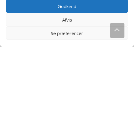
Godkend
Afvis
Se præferencer
Capri-Sun Safari Fruit
Capri-Sun Orange Storpak –
Storpak – 10-stk
10-pak
70
kr.
70
kr.
Læs mere og køb
Læs mere og køb