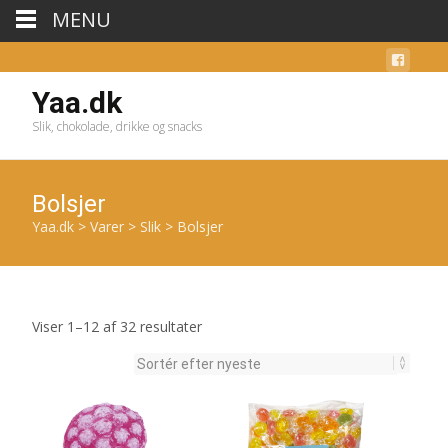
MENU
Yaa.dk
Slik, chokolade, drikke og snacks
Bolsjer
Yaa.dk
>
Varer
>
Slik
>
Bolsjer
Sorteret
Viser 1–12 af 32 resultater
efter
seneste