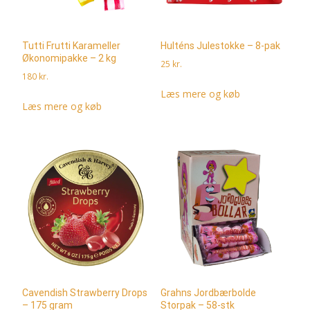
Tutti Frutti Karameller
Hulténs Julestokke – 8-pak
Økonomipakke – 2 kg
25
kr.
180
kr.
Læs mere og køb
Læs mere og køb
Cavendish Strawberry Drops
Grahns Jordbærbolde
– 175 gram
Storpak – 58-stk