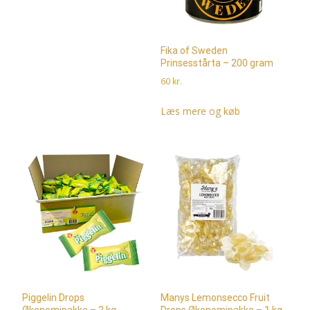
Fika of Sweden
Prinsesstårta – 200 gram
60
kr.
Læs mere og køb
Piggelin Drops
Manys Lemonsecco Fruit
Økonomipakke – 2 kg
Drops Økonomipakke – 1 kg