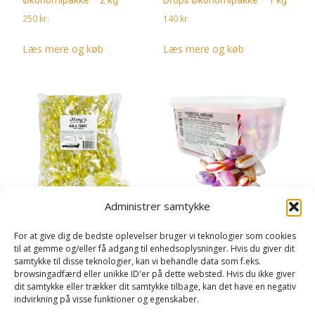
250
kr.
140
kr.
Læs mere og køb
Læs mere og køb
Administrer samtykke
For at give dig de bedste oplevelser bruger vi teknologier som cookies
Gin & Tonic Fruit Drops
Prinsesseblanding
til at gemme og/eller få adgang til enhedsoplysninger. Hvis du giver dit
Økonomipakke – 1 kg
Økonomipakke – 2 kg
samtykke til disse teknologier, kan vi behandle data som f.eks.
130
kr.
250
kr.
browsingadfærd eller unikke ID'er på dette websted. Hvis du ikke giver
dit samtykke eller trækker dit samtykke tilbage, kan det have en negativ
Læs mere og køb
Læs mere og køb
indvirkning på visse funktioner og egenskaber.