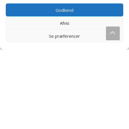
Godkend
Afvis
Se præferencer
Kanonkugler Sure Frugter
Kanonkugler Citron
Økonomipakke – 1 kg
Økonomipakke – 1 kg
150
kr.
150
kr.
Læs mere og køb
Læs mere og køb