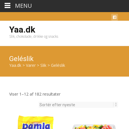
MENU
Yaa.dk
Slik, chokolade, drikke og snacks
Geléslik
Yaa.dk
>
Varer
>
Slik
>
Geléslik
Sorteret
Viser 1–12 af 182 resultater
efter
seneste