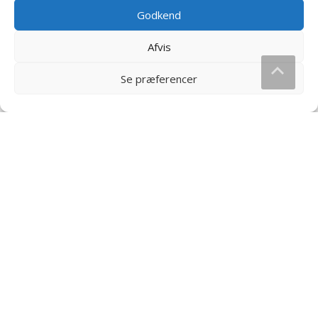
Godkend
Afvis
Se præferencer
Matador Mix Slikdåse – 600
Syrlinger Løsvægt i
g
Plastbøtte – 2,45 kg
80
kr.
300
kr.
Læs mere og køb
Læs mere og køb