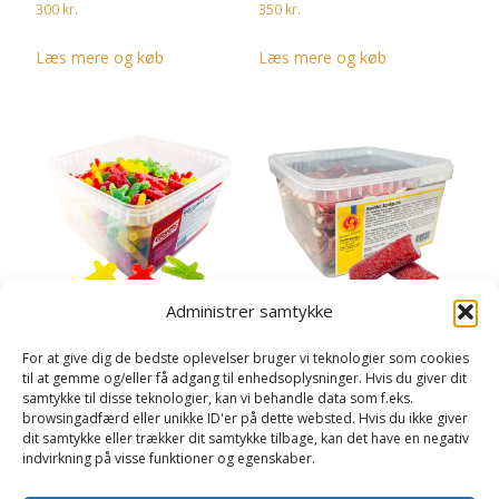
300
kr.
350
kr.
Læs mere og køb
Læs mere og køb
Administrer samtykke
Seje Mænd Storpak – 3,5 kg
Jordbær Rambo
For at give dig de bedste oplevelser bruger vi teknologier som cookies
Økonomipakke – 2 kg
til at gemme og/eller få adgang til enhedsoplysninger. Hvis du giver dit
300
kr.
samtykke til disse teknologier, kan vi behandle data som f.eks.
190
kr.
browsingadfærd eller unikke ID'er på dette websted. Hvis du ikke giver
Læs mere og køb
dit samtykke eller trækker dit samtykke tilbage, kan det have en negativ
Læs mere og køb
indvirkning på visse funktioner og egenskaber.