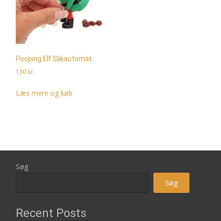
Pooping Elf Slikautomat
130
kr.
Læs mere og køb
Søg
Søg
Recent Posts