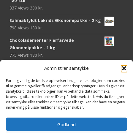
180-stk
837 Views
300
kr.
Salmiakfyldt Lakrids Økonomipakke - 2 kg
798 Views
180
kr.
Chokolademønter Flerfarvede
Økonomipakke - 1 kg
775 Views
180
kr.
Malaco Stjerner Lakrids - 92 gram
Administrer samtykke
752 Views
25
kr.
For at give dig de bedste oplevelser bruger vi teknologier som cookies
til at gemme og/eller få adgang til enhedsoplysninger. Hvis du giver dit
Pringles Hot & Spicy - 165 gram
samtykke til disse teknologier, kan vi behandle data som f.eks.
751 Views
40
kr.
browsingadfærd eller unikke ID'er på dette websted. Hvis du ikke giver
dit samtykke eller trækker dit samtykke tilbage, kan det have en negativ
Fini Krudttønder Tyggegummi
indvirkning på visse funktioner og egenskaber.
Økonomipakke - 1 kg
738 Views
130
kr.
Godkend