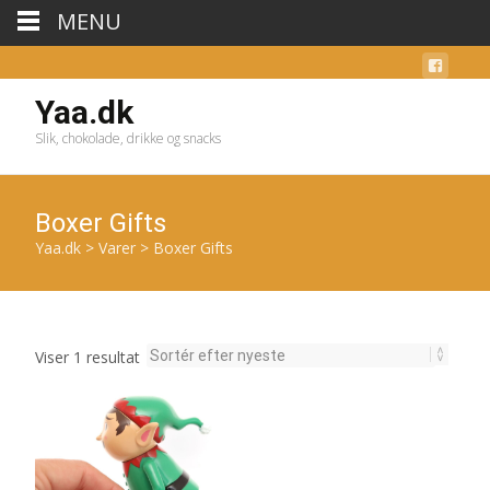
MENU
Yaa.dk
Slik, chokolade, drikke og snacks
Boxer Gifts
Yaa.dk
>
Varer
>
Boxer Gifts
Viser 1 resultat