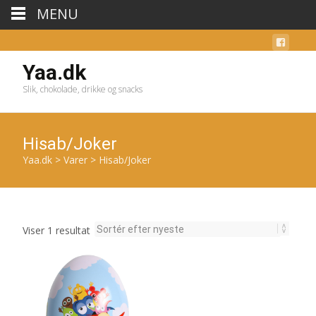
MENU
Yaa.dk
Slik, chokolade, drikke og snacks
Hisab/Joker
Yaa.dk
>
Varer
>
Hisab/Joker
Viser 1 resultat