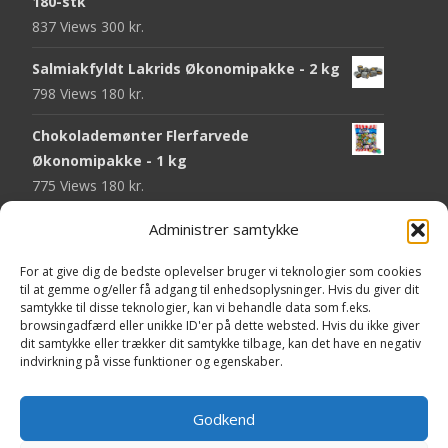
180-stk
837 Views
300
kr.
Salmiakfyldt Lakrids Økonomipakke - 2 kg
798 Views
180
kr.
Chokolademønter Flerfarvede
Økonomipakke - 1 kg
775 Views
180
kr.
Malaco Stjerner Lakrids - 92 gram
Administrer samtykke
752 Views
25
kr.
For at give dig de bedste oplevelser bruger vi teknologier som cookies
til at gemme og/eller få adgang til enhedsoplysninger. Hvis du giver dit
Pringles Hot & Spicy - 165 gram
samtykke til disse teknologier, kan vi behandle data som f.eks.
751 Views
40
kr.
browsingadfærd eller unikke ID'er på dette websted. Hvis du ikke giver
dit samtykke eller trækker dit samtykke tilbage, kan det have en negativ
Fini Krudttønder Tyggegummi
indvirkning på visse funktioner og egenskaber.
Økonomipakke - 1 kg
738 Views
130
kr.
Godkend