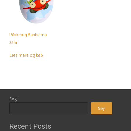
Påskeæg Babblarna
35
kr.
Læs mere og køb
Søg
Søg
Recent Posts