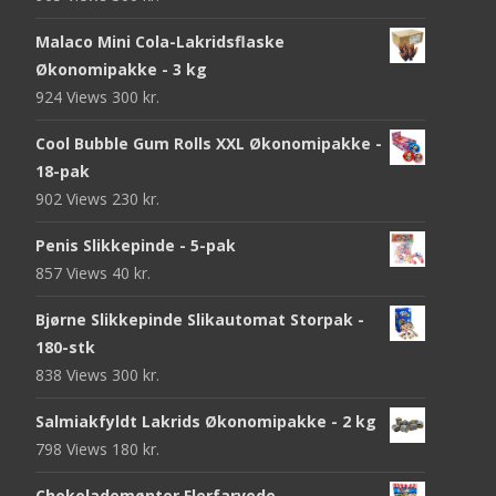
Malaco Mini Cola-Lakridsflaske
Økonomipakke - 3 kg
924 Views
300
kr.
Cool Bubble Gum Rolls XXL Økonomipakke -
18-pak
902 Views
230
kr.
Penis Slikkepinde - 5-pak
857 Views
40
kr.
Bjørne Slikkepinde Slikautomat Storpak -
180-stk
838 Views
300
kr.
Salmiakfyldt Lakrids Økonomipakke - 2 kg
798 Views
180
kr.
Chokolademønter Flerfarvede