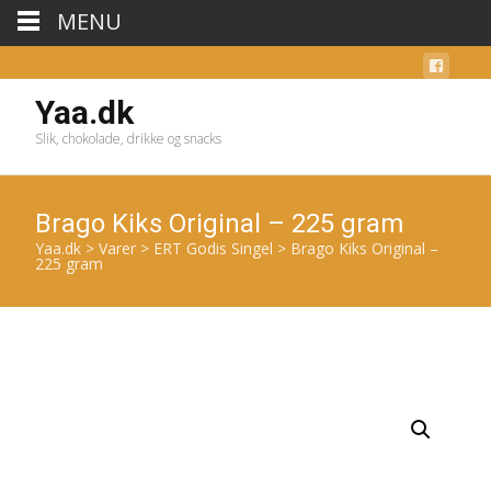
MENU
Yaa.dk
Slik, chokolade, drikke og snacks
Brago Kiks Original – 225 gram
Yaa.dk
>
Varer
>
ERT Godis Singel
>
Brago Kiks Original –
225 gram