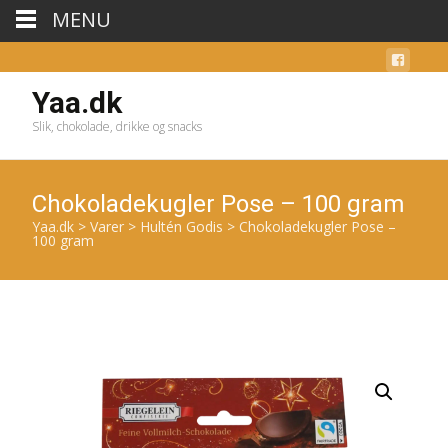
MENU
Yaa.dk
Slik, chokolade, drikke og snacks
Chokoladekugler Pose – 100 gram
Yaa.dk
>
Varer
>
Hultén Godis
>
Chokoladekugler Pose –
100 gram