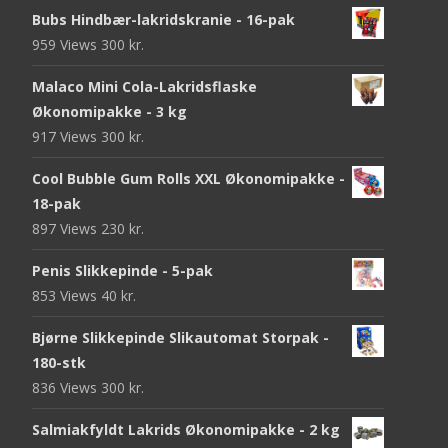
Bubs Hindbær-lakridskranie - 16-pak
959 Views
300
kr.
Malaco Mini Cola-Lakridsflaske
Økonomipakke - 3 kg
917 Views
300
kr.
Cool Bubble Gum Rolls XXL Økonomipakke -
18-pak
897 Views
230
kr.
Penis Slikkepinde - 5-pak
853 Views
40
kr.
Bjørne Slikkepinde Slikautomat Storpak -
180-stk
836 Views
300
kr.
Salmiakfyldt Lakrids Økonomipakke - 2 kg