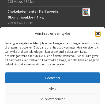
795 Views
180
kr.
Chokolademønter Flerfarvede
Økonomipakke - 1 kg
769 Views
180
kr.
Malaco Stjerner Lakrids - 92 gram
Administrer samtykke
750 Views
25
kr.
For at give dig de bedste oplevelser bruger vi teknologier som cookies
til at gemme og/eller få adgang til enhedsoplysninger. Hvis du giver dit
Pringles Hot & Spicy - 165 gram
samtykke til disse teknologier, kan vi behandle data som f.eks.
745 Views
40
kr.
browsingadfærd eller unikke ID'er på dette websted. Hvis du ikke giver
dit samtykke eller trækker dit samtykke tilbage, kan det have en negativ
Fini Krudttønder Tyggegummi
indvirkning på visse funktioner og egenskaber.
Økonomipakke - 1 kg
734 Views
130
kr.
Godkend
Afvis
Copyright © Yaa.dk
Se præferencer
Powered by WordPress
, Theme
i-craft
by TemplatesNext.