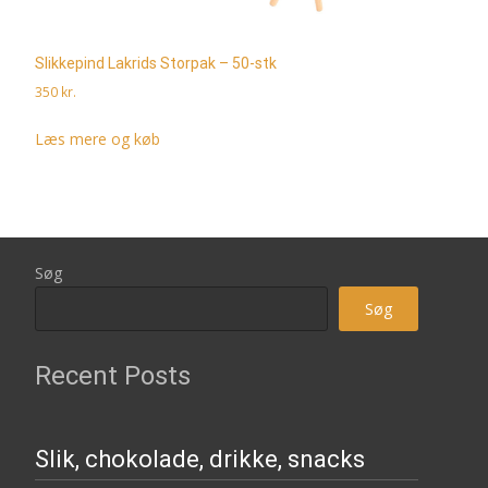
Slikkepind Lakrids Storpak – 50-stk
350
kr.
Læs mere og køb
Søg
Søg
Recent Posts
Slik, chokolade, drikke, snacks