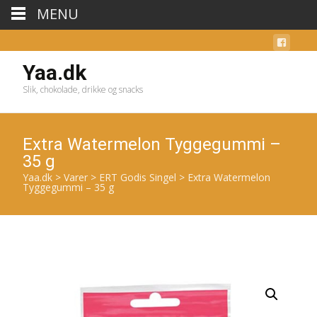
MENU
Yaa.dk
Slik, chokolade, drikke og snacks
Extra Watermelon Tyggegummi –
35 g
Yaa.dk
>
Varer
>
ERT Godis Singel
>
Extra Watermelon
Tyggegummi – 35 g