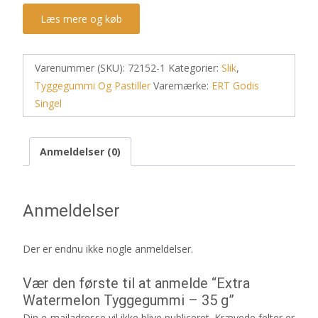
Læs mere og køb
Varenummer (SKU):
72152-1
Kategorier:
Slik
,
Tyggegummi Og Pastiller
Varemærke:
ERT Godis
Singel
Anmeldelser (0)
Anmeldelser
Der er endnu ikke nogle anmeldelser.
Vær den første til at anmelde “Extra
Watermelon Tyggegummi – 35 g”
Din e-mailadresse vil ikke blive publiceret.
Krævede felter er