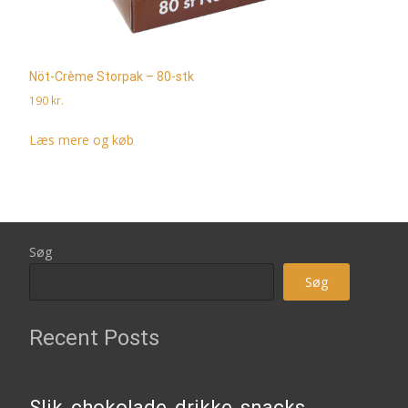
Nöt-Crème Storpak – 80-stk
190
kr.
Læs mere og køb
Søg
Søg
Recent Posts
Slik, chokolade, drikke, snacks