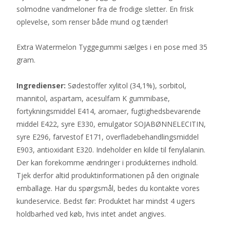
solmodne vandmeloner fra de frodige sletter. En frisk
oplevelse, som renser både mund og tænder!
Extra Watermelon Tyggegummi sælges i en pose med 35
gram.
Ingredienser:
Sødestoffer xylitol (34,1%), sorbitol,
mannitol, aspartam, acesulfam K gummibase,
fortykningsmiddel E414, aromaer, fugtighedsbevarende
middel E422, syre E330, emulgator SOJABØNNELECITIN,
syre E296, farvestof E171, overfladebehandlingsmiddel
E903, antioxidant E320. Indeholder en kilde til fenylalanin.
Der kan forekomme ændringer i produkternes indhold.
Tjek derfor altid produktinformationen på den originale
emballage. Har du spørgsmål, bedes du kontakte vores
kundeservice. Bedst før: Produktet har mindst 4 ugers
holdbarhed ved køb, hvis intet andet angives.