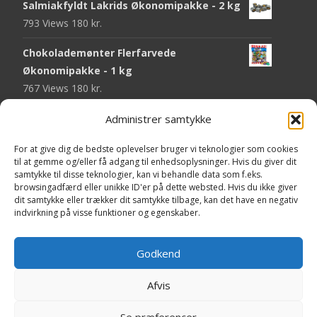
Salmiakfyldt Lakrids Økonomipakke - 2 kg
793 Views
180
kr.
Chokolademønter Flerfarvede
Økonomipakke - 1 kg
767 Views
180
kr.
Malaco Stjerner Lakrids - 92 gram
Administrer samtykke
746 Views
25
kr.
For at give dig de bedste oplevelser bruger vi teknologier som cookies
til at gemme og/eller få adgang til enhedsoplysninger. Hvis du giver dit
Pringles Hot & Spicy - 165 gram
samtykke til disse teknologier, kan vi behandle data som f.eks.
742 Views
40
kr.
browsingadfærd eller unikke ID'er på dette websted. Hvis du ikke giver
dit samtykke eller trækker dit samtykke tilbage, kan det have en negativ
Fini Krudttønder Tyggegummi
indvirkning på visse funktioner og egenskaber.
Økonomipakke - 1 kg
733 Views
130
kr.
Godkend
Afvis
Copyright © Yaa.dk
Se præferencer