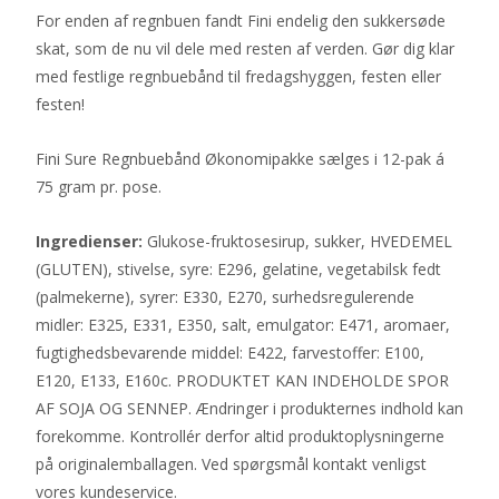
For enden af regnbuen fandt Fini endelig den sukkersøde
skat, som de nu vil dele med resten af verden. Gør dig klar
med festlige regnbuebånd til fredagshyggen, festen eller
festen!
Fini Sure Regnbuebånd Økonomipakke sælges i 12-pak á
75 gram pr. pose.
Ingredienser:
Glukose-fruktosesirup, sukker, HVEDEMEL
(GLUTEN), stivelse, syre: E296, gelatine, vegetabilsk fedt
(palmekerne), syrer: E330, E270, surhedsregulerende
midler: E325, E331, E350, salt, emulgator: E471, aromaer,
fugtighedsbevarende middel: E422, farvestoffer: E100,
E120, E133, E160c. PRODUKTET KAN INDEHOLDE SPOR
AF SOJA OG SENNEP. Ændringer i produkternes indhold kan
forekomme. Kontrollér derfor altid produktoplysningerne
på originalemballagen. Ved spørgsmål kontakt venligst
vores kundeservice.