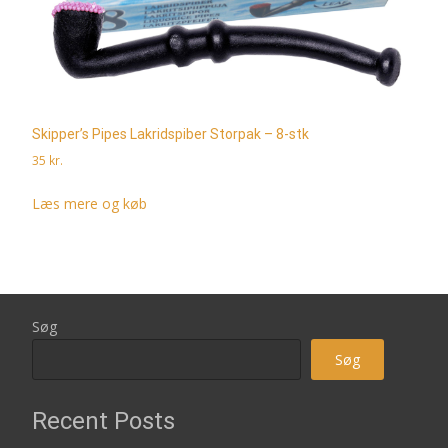
Skipper’s Pipes Lakridspiber Storpak – 8-stk
35
kr.
Læs mere og køb
Søg
Søg
Recent Posts