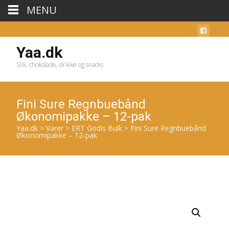
MENU
Yaa.dk
Slik, chokolade, drikke og snacks
Fini Sure Regnbuebånd
Økonomipakke – 12-pak
Yaa.dk
>
Varer
>
ERT Godis Bulk
>
Fini Sure Regnbuebånd
Økonomipakke – 12-pak