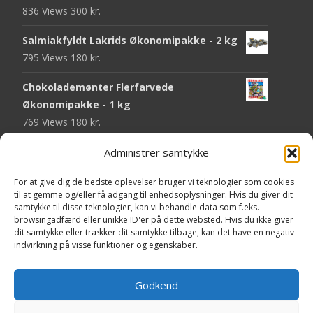
836 Views
300
kr.
Salmiakfyldt Lakrids Økonomipakke - 2 kg
795 Views
180
kr.
Chokolademønter Flerfarvede
Økonomipakke - 1 kg
769 Views
180
kr.
Malaco Stjerner Lakrids - 92 gram
Administrer samtykke
750 Views
25
kr.
For at give dig de bedste oplevelser bruger vi teknologier som cookies
til at gemme og/eller få adgang til enhedsoplysninger. Hvis du giver dit
Pringles Hot & Spicy - 165 gram
samtykke til disse teknologier, kan vi behandle data som f.eks.
745 Views
40
kr.
browsingadfærd eller unikke ID'er på dette websted. Hvis du ikke giver
dit samtykke eller trækker dit samtykke tilbage, kan det have en negativ
Fini Krudttønder Tyggegummi
indvirkning på visse funktioner og egenskaber.
Økonomipakke - 1 kg
734 Views
130
kr.
Godkend