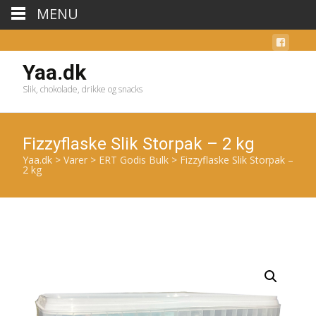
MENU
Yaa.dk
Slik, chokolade, drikke og snacks
Fizzyflaske Slik Storpak – 2 kg
Yaa.dk
>
Varer
>
ERT Godis Bulk
>
Fizzyflaske Slik Storpak –
2 kg