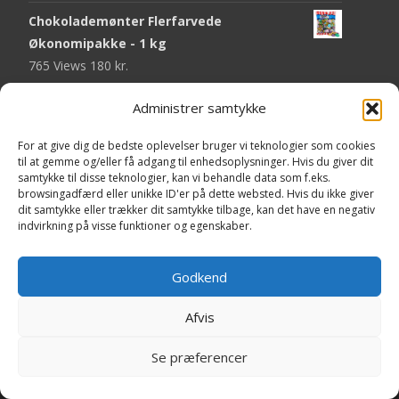
Chokolademønter Flerfarvede
Økonomipakke - 1 kg
765 Views
180
kr.
Malaco Stjerner Lakrids - 92 gram
Administrer samtykke
744 Views
25
kr.
For at give dig de bedste oplevelser bruger vi teknologier som cookies
Pringles Hot & Spicy - 165 gram
til at gemme og/eller få adgang til enhedsoplysninger. Hvis du giver dit
samtykke til disse teknologier, kan vi behandle data som f.eks.
740 Views
40
kr.
browsingadfærd eller unikke ID'er på dette websted. Hvis du ikke giver
dit samtykke eller trækker dit samtykke tilbage, kan det have en negativ
Fini Krudttønder Tyggegummi
indvirkning på visse funktioner og egenskaber.
Økonomipakke - 1 kg
732 Views
130
kr.
Godkend
Afvis
Copyright © Yaa.dk
Se præferencer
Powered by WordPress
, Theme
i-craft
by TemplatesNext.