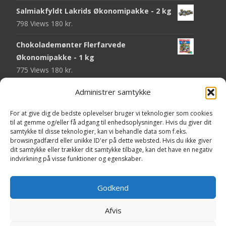
Salmiakfyldt Lakrids Økonomipakke - 2 kg
798 Views
180
kr.
Chokolademønter Flerfarvede
Økonomipakke - 1 kg
775 Views
180
kr.
Malaco Stjerner Lakrids - 92 gram
Administrer samtykke
752 Views
25
kr.
For at give dig de bedste oplevelser bruger vi teknologier som cookies
til at gemme og/eller få adgang til enhedsoplysninger. Hvis du giver dit
Pringles Hot & Spicy - 165 gram
samtykke til disse teknologier, kan vi behandle data som f.eks.
751 Views
40
kr.
browsingadfærd eller unikke ID'er på dette websted. Hvis du ikke giver
dit samtykke eller trækker dit samtykke tilbage, kan det have en negativ
Fini Krudttønder Tyggegummi
indvirkning på visse funktioner og egenskaber.
Økonomipakke - 1 kg
738 Views
130
kr.
Godkend
Afvis
Copyright © Yaa.dk