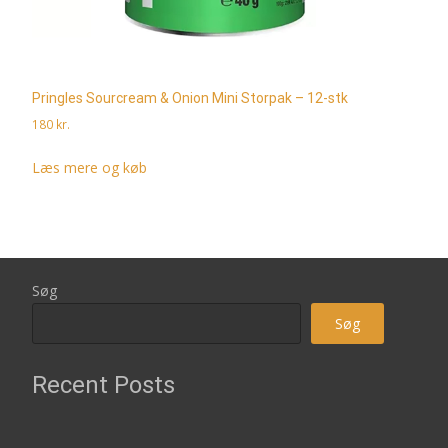
Pringles Sourcream & Onion Mini Storpak – 12-stk
180
kr.
Læs mere og køb
Søg
Søg
Recent Posts