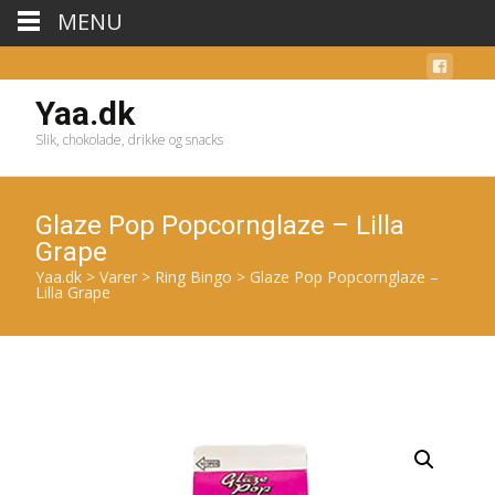
MENU
Yaa.dk
Slik, chokolade, drikke og snacks
Glaze Pop Popcornglaze – Lilla
Grape
Yaa.dk
>
Varer
>
Ring Bingo
>
Glaze Pop Popcornglaze –
Lilla Grape