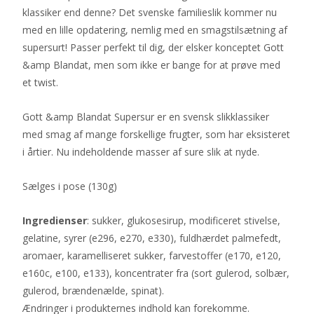
klassiker end denne? Det svenske familieslik kommer nu
med en lille opdatering, nemlig med en smagstilsætning af
supersurt! Passer perfekt til dig, der elsker konceptet Gott
&amp Blandat, men som ikke er bange for at prøve med
et twist.
Gott &amp Blandat Supersur er en svensk slikklassiker
med smag af mange forskellige frugter, som har eksisteret
i årtier. Nu indeholdende masser af sure slik at nyde.
Sælges i pose (130g)
Ingredienser
: sukker, glukosesirup, modificeret stivelse,
gelatine, syrer (e296, e270, e330), fuldhærdet palmefedt,
aromaer, karamelliseret sukker, farvestoffer (e170, e120,
e160c, e100, e133), koncentrater fra (sort gulerod, solbær,
gulerod, brændenælde, spinat).
Ændringer i produkternes indhold kan forekomme.