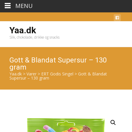
MENU
Yaa.dk
Slik, chokolade, drikke og snacks
Gott & Blandat Supersur – 130
gram
Yaa.dk
>
Varer
>
ERT Godis Singel
>
Gott & Blandat
Supersur – 130 gram