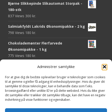
Bjørne Slikkepinde Slikautomat Storpak -
180-stk
837 Views
300
kr.
Salmiakfyldt Lakrids Økonomipakke - 2 kg
798 Views
180
kr.
Chokolademønter Flerfarvede
Økonomipakke - 1 kg
775 Views
180
kr.
Malaco Stjerner Lakrids - 92 gram
Administrer samtykke
752 Views
25
kr.
For at give dig de bedste oplevelser bruger vi teknologier som cookies
til at gemme og/eller få adgang til enhedsoplysninger. Hvis du giver dit
Pringles Hot & Spicy - 165 gram
samtykke til disse teknologier, kan vi behandle data som f.eks.
751 Views
40
kr.
browsingadfærd eller unikke ID'er på dette websted. Hvis du ikke giver
dit samtykke eller trækker dit samtykke tilbage, kan det have en negativ
Fini Krudttønder Tyggegummi
indvirkning på visse funktioner og egenskaber.
Økonomipakke - 1 kg