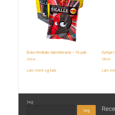
Bubs Hindbær-lakridskranie – 16-pak
Syrlige 
300
kr.
280
kr.
Læs mere og køb
Læs me
Søg
Rece
Søg