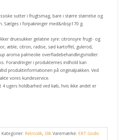
ssiske sutter i frugtsmag, bare i større størrelse og
n. Sælges i forpakninger med&nbsp170 g.
kker druesukker gelatine syre: citronsyre frugt- og
or, æble, citron, radise, sød kartoffel, gulerod,
irup aroma palmeolie overfladebehandlingsmidler:
ks. Forandringer i produkternes indhold kan
ltid produktinformationen på originalpakken. Ved
akte vores kundeservice.
t 4 ugers holdbarhed ved køb, hvis ikke andet er
Kategorier:
Retroslik
,
Slik
Varemærke:
ERT Godis