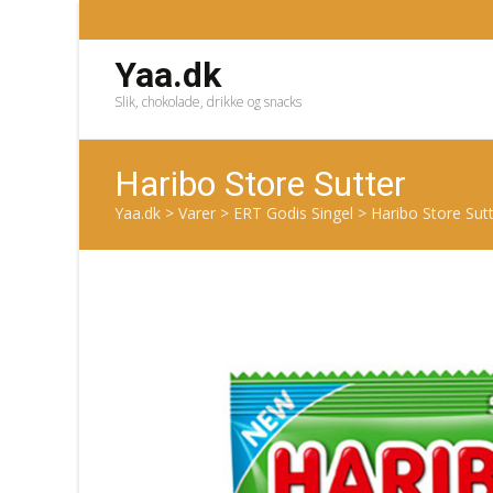
Yaa.dk
Slik, chokolade, drikke og snacks
Haribo Store Sutter
Yaa.dk
>
Varer
>
ERT Godis Singel
>
Haribo Store Sut