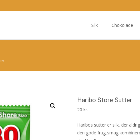
Skip
to
Slik
Chokolade
content
ter
Haribo Store Sutter
20
kr.
Haribos sutter er slik, der aldr
den gode frugtsmag kombineres