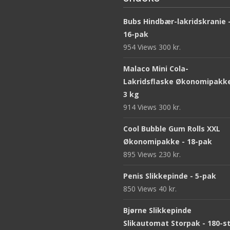
Bubs Hindbær-lakridskranie 
16-pak
954 Views
300
kr.
Malaco Mini Cola-
Lakridsflaske Økonomipakke
3 kg
914 Views
300
kr.
Cool Bubble Gum Rolls XXL
Økonomipakke - 18-pak
895 Views
230
kr.
Penis Slikkepinde - 5-pak
850 Views
40
kr.
Bjørne Slikkepinde
Slikautomat Storpak - 180-s