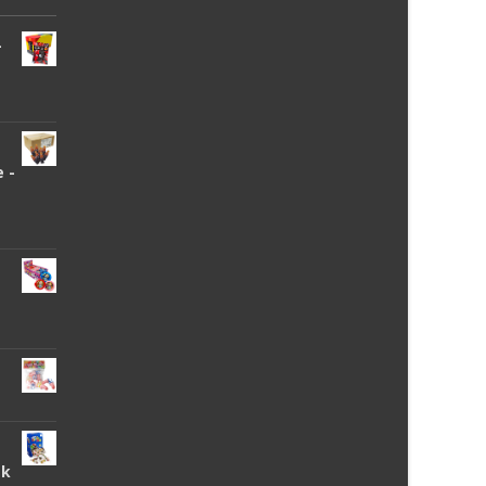
-
 -
tk