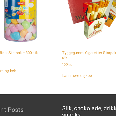
Ufoer Storpak – 300 stk.
Tyggegummi Cigaretter Storpak
stk
150
kr.
re og køb
Læs mere og køb
Slik, chokolade, drik
nt Posts
snacks