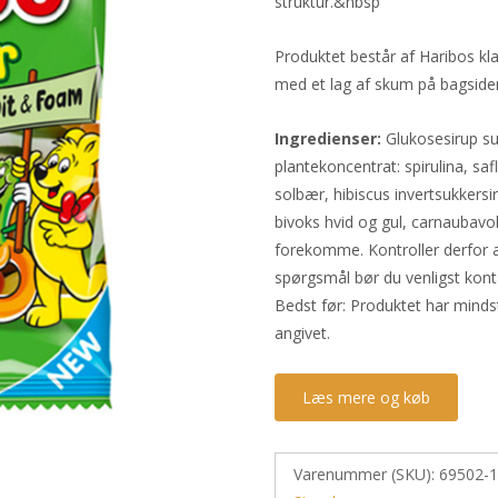
struktur.&nbsp
Produktet består af Haribos kla
med et lag af skum på bagside
Ingredienser:
Glukosesirup su
plantekoncentrat: spirulina, safl
solbær, hibiscus invertsukkers
bivoks hvid og gul, carnaubavo
forekomme. Kontroller derfor a
spørgsmål bør du venligst kont
Bedst før: Produktet har minds
angivet.
Læs mere og køb
Varenummer (SKU):
69502-1