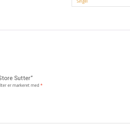
Singel
Store Sutter”
lter er markeret med
*