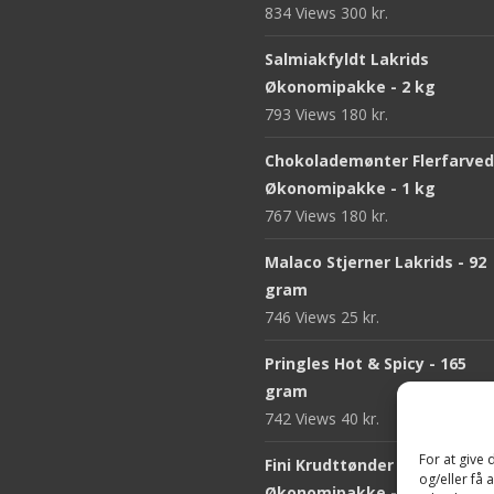
834 Views
300
kr.
Salmiakfyldt Lakrids
Økonomipakke - 2 kg
793 Views
180
kr.
Chokolademønter Flerfarve
Økonomipakke - 1 kg
767 Views
180
kr.
Malaco Stjerner Lakrids - 92
gram
746 Views
25
kr.
Pringles Hot & Spicy - 165
gram
742 Views
40
kr.
For at give
Fini Krudttønder Tyggegum
og/eller få 
Økonomipakke - 1 kg