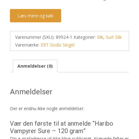
Læs mere og køb
Varenummer (SKU):
89924-1
Kategorier:
Slik
,
Surt Slik
Varemærke:
ERT Godis Singel
Anmeldelser (0)
Anmeldelser
Der er endnu ikke nogle anmeldelser.
Vær den første til at anmelde “Haribo
Vampyrer Sure – 120 gram”
Din e-mailadresse vil ikke blive publiceret.
Krævede felter er