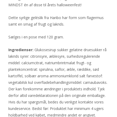
MINDST én af disse til årets halloweenfest!
Dette syrlige geléslik fra Haribo har form som flagermus
samt en smag af frugt og lakrids.
Sælges i en pose med 120 gram.
Ingredienser:
Glukosesirup sukker gelatine druesukker rå
lakrids syrer: citronsyre, æblesyre, surhedsregulerende
middel: calciumcitrat, natriumbrintmalat frugt- og
plantekoncentrat: spirulina, saflor, æble, ræddike, sød
kartoffel, solbær aroma ammoniumklorid salt farvestof:
vegetabilsk kul overfladebehandlingsmiddel: carnaubavoks.
Der kan forekomme ændringer i produktets indhold. Tjek
derfor altid varedeklarationen på den originale emballage.
Hvis du har spørgsmål, bedes du venligst kontakte vores
kundeservice. Bedst før: Produktet har minimum 4 ugers
holdbarhed ved købet, medmindre andet er angivet.