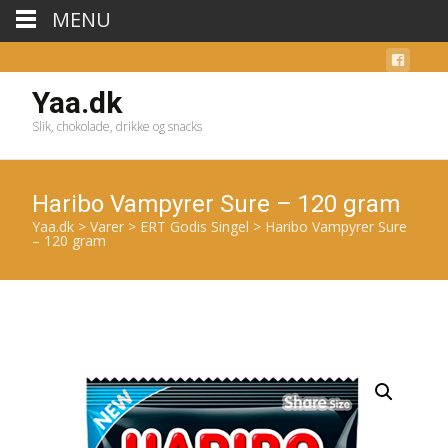
MENU
Yaa.dk
Slik, chokolade, drikke og snacks
Haribo Vampyrer Sure – 120 gram
Yaa.dk
>
Varer
>
ERT Godis Singel
>
Haribo Vampyrer Sure
– 120 gram