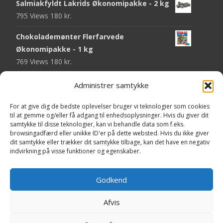
Salmiakfyldt Lakrids Økonomipakke - 2 kg
795 Views
180
kr.
Chokolademønter Flerfarvede
Økonomipakke - 1 kg
769 Views
180
kr.
Malaco Stjerner Lakrids - 92 gram
Administrer samtykke
750 Views
25
kr.
For at give dig de bedste oplevelser bruger vi teknologier som cookies
Pringles Hot & Spicy - 165 gram
til at gemme og/eller få adgang til enhedsoplysninger. Hvis du giver dit
samtykke til disse teknologier, kan vi behandle data som f.eks.
745 Views
40
kr.
browsingadfærd eller unikke ID'er på dette websted. Hvis du ikke giver
dit samtykke eller trækker dit samtykke tilbage, kan det have en negativ
Fini Krudttønder Tyggegummi
indvirkning på visse funktioner og egenskaber.
Økonomipakke - 1 kg
734 Views
130
kr.
Godkend
Afvis
Copyright © Yaa.dk