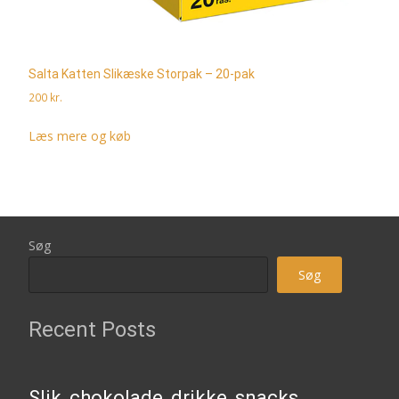
Salta Katten Slikæske Storpak – 20-pak
200
kr.
Læs mere og køb
Søg
Søg
Recent Posts
Slik, chokolade, drikke, snacks