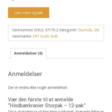
Læs mere og køb
Varenummer (SKU):
37179-2
Kategorier:
Skumslik
,
Slik
Varemærke:
ERT Godis Bulk
Anmeldelser (0)
Anmeldelser
Der er endnu ikke nogle anmeldelser.
Vær den første til at anmelde
“Hindbærkranier Storpak – 12-pak”
Din e-mailadresse vil ikke blive publiceret.
Krævede felter er