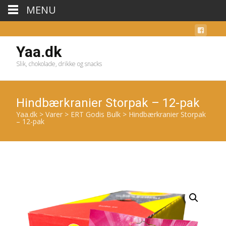
MENU
Yaa.dk
Slik, chokolade, drikke og snacks
Hindbærkranier Storpak – 12-pak
Yaa.dk
>
Varer
>
ERT Godis Bulk
>
Hindbærkranier Storpak
– 12-pak