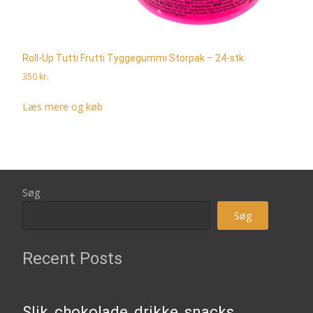
Roll-Up Tutti Frutti Tyggegummi Storpak – 24-stk
350
kr.
Læs mere og køb
Søg
Søg
Recent Posts
Slik, chokolade, drikke, snacks