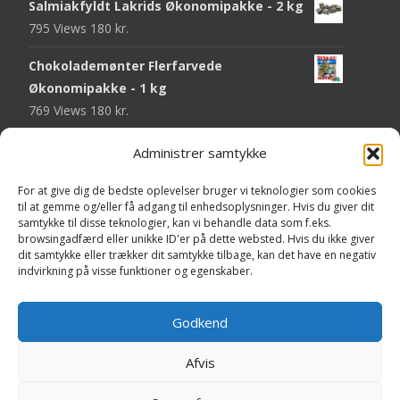
Salmiakfyldt Lakrids Økonomipakke - 2 kg
795 Views
180
kr.
Chokolademønter Flerfarvede
Økonomipakke - 1 kg
769 Views
180
kr.
Malaco Stjerner Lakrids - 92 gram
Administrer samtykke
750 Views
25
kr.
For at give dig de bedste oplevelser bruger vi teknologier som cookies
Pringles Hot & Spicy - 165 gram
til at gemme og/eller få adgang til enhedsoplysninger. Hvis du giver dit
samtykke til disse teknologier, kan vi behandle data som f.eks.
745 Views
40
kr.
browsingadfærd eller unikke ID'er på dette websted. Hvis du ikke giver
dit samtykke eller trækker dit samtykke tilbage, kan det have en negativ
Fini Krudttønder Tyggegummi
indvirkning på visse funktioner og egenskaber.
Økonomipakke - 1 kg
734 Views
130
kr.
Godkend
Afvis
Copyright © Yaa.dk