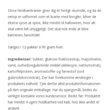
Disse hindbærkranier giver dig et herligt skumslik, og da de
netop er udformet som et kranie med knogler, bliver de
ekstra sjove at spise, ikke mindst til halloween, hvor alt
skal være lidt uhyggeligt. Det skal nok ende at blive
børnenes favoritslik!
Sælges i 12-pakker á 90 gram hver.
Ingredienser:
Sukker, glukose-fruktosesirup, majsstivelse,
vand, surhedsregulerende middel (æblesyre, natriumcitrat),
kartoffelprotein, aromastoffer og farvestof (sort
gulerodskoncentrat). Der kan forekomme ændringer i
produktets indhold. Tjek derfor altid produktinformationen
på den originale emballage. Har du spørgsmål, bedes du
venligst kontakte vores kundeservice. Bedst før: Produktet
har mindst 4 ugers holdbarhed ved køb, hvis ikke andet er
angivet.