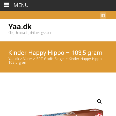
MENU
Yaa.dk
Slik, chokolade, drikke og snacks
Kinder Happy Hippo – 103,5 gram
Yaa.dk
>
Varer
>
ERT Godis Singel
>
Kinder Happy Hippo –
103,5 gram