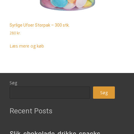
Syrlige Ufoer Storpak – 300 stk.
280
kr.
Læs mere og køb
Søg
Søg
Recent Posts
Slik, chokolade, drikke, snacks