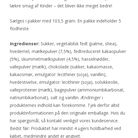
lækre smag af Kinder – det bliver ikke meget bedre!
Sælges i pakker med 103,5 gram. En pakke indeholder 5
flodheste.
Ingredienser:
Sukker, vegetabilsk fedt (palme, shea),
hvedemel, mælkepulver (7,5%), fedtreduceret kakaopulver
(5%), skummetmælkspulver (4,5%), hasselnødder,
vallepulver (mælk), chokolade (sukker, kakaomasse,
kakaosmør, emulgator: lecithiner (soja), vanillin),
hvedestivelse, emulgator: lecithiner (soja), solsikkeolie,
valleproteiner (mælk), bagepulver (ammoniumbikarbonat,
natriumbikarbonat), salt og vanillin. Ændringer i
produkternes indhold kan forekomme. Tjek derfor altid
produktinformationen på den originale emballage. Hvis du
har spørgsmål, så kontakt venligst vores kundeservice.
Bedst før: Produktet har mindst 4 ugers holdbarhed ved
købet, medmindre andet er angivet.