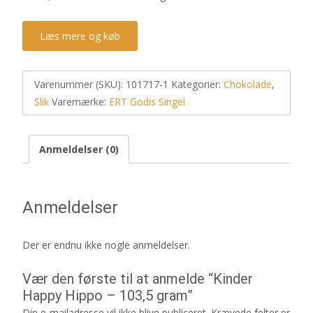
Læs mere og køb
Varenummer (SKU):
101717-1
Kategorier:
Chokolade
,
Slik
Varemærke:
ERT Godis Singel
Anmeldelser (0)
Anmeldelser
Der er endnu ikke nogle anmeldelser.
Vær den første til at anmelde “Kinder
Happy Hippo – 103,5 gram”
Din e-mailadresse vil ikke blive publiceret.
Krævede felter er