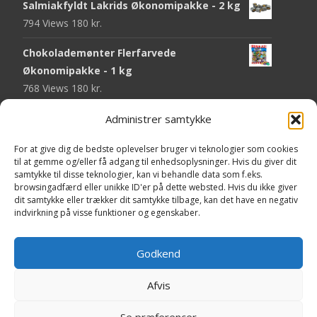
Salmiakfyldt Lakrids Økonomipakke - 2 kg
794 Views
180
kr.
Chokolademønter Flerfarvede
Økonomipakke - 1 kg
768 Views
180
kr.
Malaco Stjerner Lakrids - 92 gram
Administrer samtykke
747 Views
25
kr.
For at give dig de bedste oplevelser bruger vi teknologier som cookies
til at gemme og/eller få adgang til enhedsoplysninger. Hvis du giver dit
Pringles Hot & Spicy - 165 gram
samtykke til disse teknologier, kan vi behandle data som f.eks.
743 Views
40
kr.
browsingadfærd eller unikke ID'er på dette websted. Hvis du ikke giver
dit samtykke eller trækker dit samtykke tilbage, kan det have en negativ
Fini Krudttønder Tyggegummi
indvirkning på visse funktioner og egenskaber.
Økonomipakke - 1 kg
733 Views
130
kr.
Godkend
Afvis
Copyright © Yaa.dk
Se præferencer