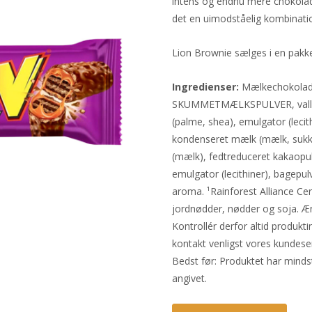
intens og endnu mere chokola
det en uimodståelig kombinati
Lion Brownie sælges i en pakk
Ingredienser:
Mælkechokolade
SKUMMETMÆLKSPULVER, valle pu
(palme, shea), emulgator (lecit
kondenseret mælk (mælk, sukker
(mælk), fedtreduceret kakaopulv
emulgator (lecithiner), bagepul
aroma. ¹Rainforest Alliance Cer
jordnødder, nødder og soja. Æ
Kontrollér derfor altid produk
kontakt venligst vores kundeser
Bedst før: Produktet har mind
angivet.