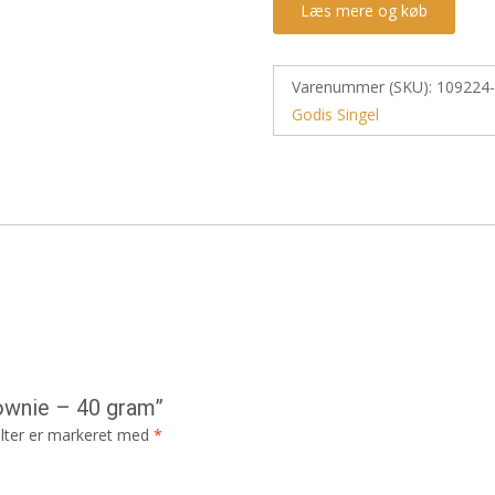
Læs mere og køb
Varenummer (SKU):
109224
Godis Singel
rownie – 40 gram”
lter er markeret med
*