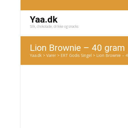
Yaa.dk
Slik, chokolade, drikke og snacks
Lion Brownie – 40 gram
Yaa.dk
>
Varer
>
ERT Godis Singel
>
Lion Brownie – 