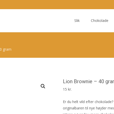
Skip
to
Slik
Chokolade
content
40 gram
Lion Brownie – 40 gr
15
kr.
Er du helt vild efter chokolade
originalbaren til nye højder m