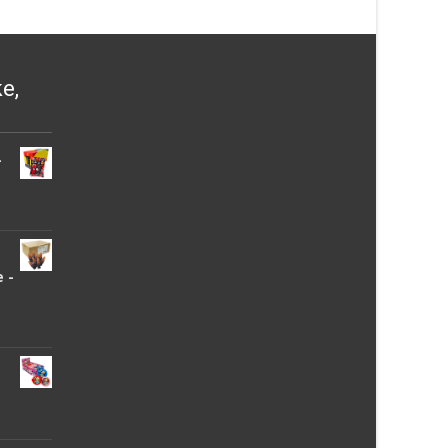
ke,
-
 -