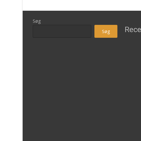
Søg
Rece
Søg