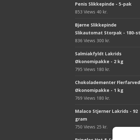
Penis Slikkepinde - 5-pak
853 Views
40
kr.
Bjørne Slikkepinde
Slikautomat Storpak - 180-s
836 Views
300
kr.
Salmiakfyldt Lakrids
Økonomipakke - 2 kg
795 Views
180
kr.
Chokolademønter Flerfarve
Økonomipakke - 1 kg
769 Views
180
kr.
Malaco Stjerner Lakrids - 92
gram
750 Views
25
kr.
Pringles Hot & Spicy - 165