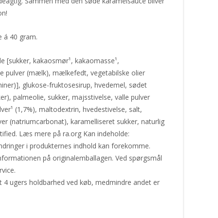
deagtig. Sammen med den søde karamelsauce bliver
on!
e á 40 gram.
 [sukker, kakaosmør¹, kakaomasse¹,
lver (mælk), mælkefedt, vegetabilske olier
hiner)], glukose-fruktosesirup, hvedemel, sødet
), palmeolie, sukker, majsstivelse, valle pulver
er¹ (1,7%), maltodextrin, hvedestivelse, salt,
ver (natriumcarbonat), karamelliseret sukker, naturlig
tified. Læs mere på ra.org Kan indeholde:
ndringer i produkternes indhold kan forekomme.
tinformationen på originalemballagen. Ved spørgsmål
vice.
st 4 ugers holdbarhed ved køb, medmindre andet er