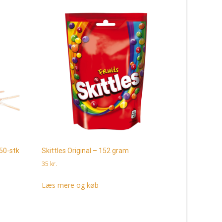
50-stk
Skittles Original – 152 gram
Hubba Bubb
35
kr.
300
kr.
Læs mere og køb
Læs mere 