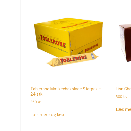
Toblerone Mælkechokolade Storpak –
Lion Ch
24-stk
300
kr.
350
kr.
Læs me
Læs mere og køb