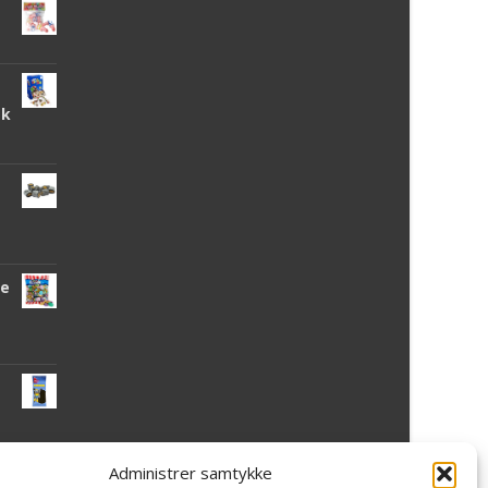
tk
de
Administrer samtykke