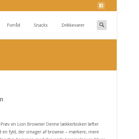
Search
Forråd
Snacks
Drikkevarer
for:
am
? Prøv en Lion Brownie! Denne lækkerbisken løfter
ed en fyld, der smager af brownie – mørkere, mere