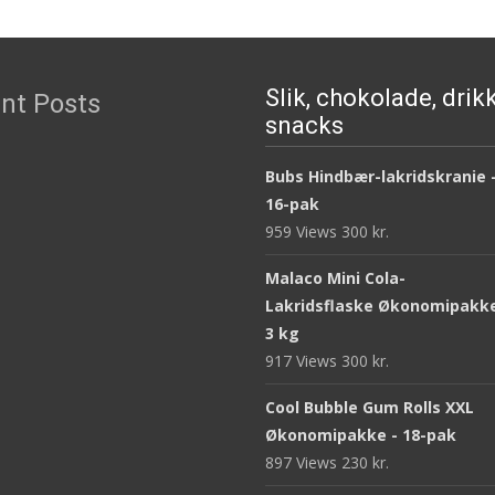
Slik, chokolade, drik
nt Posts
snacks
Bubs Hindbær-lakridskranie 
16-pak
959 Views
300
kr.
Malaco Mini Cola-
Lakridsflaske Økonomipakke
3 kg
917 Views
300
kr.
Cool Bubble Gum Rolls XXL
Økonomipakke - 18-pak
897 Views
230
kr.