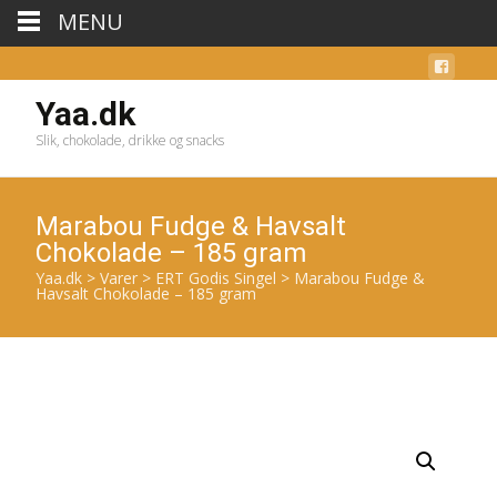
MENU
Yaa.dk
Slik, chokolade, drikke og snacks
Marabou Fudge & Havsalt
Chokolade – 185 gram
Yaa.dk
>
Varer
>
ERT Godis Singel
>
Marabou Fudge &
Havsalt Chokolade – 185 gram