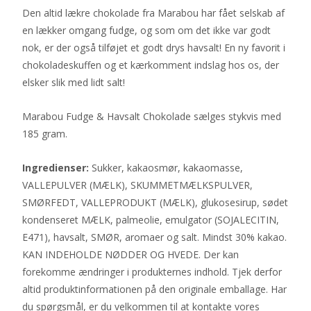
Den altid lækre chokolade fra Marabou har fået selskab af
en lækker omgang fudge, og som om det ikke var godt
nok, er der også tilføjet et godt drys havsalt! En ny favorit i
chokoladeskuffen og et kærkomment indslag hos os, der
elsker slik med lidt salt!
Marabou Fudge & Havsalt Chokolade sælges stykvis med
185 gram.
Ingredienser:
Sukker, kakaosmør, kakaomasse,
VALLEPULVER (MÆLK), SKUMMETMÆLKSPULVER,
SMØRFEDT, VALLEPRODUKT (MÆLK), glukosesirup, sødet
kondenseret MÆLK, palmeolie, emulgator (SOJALECITIN,
E471), havsalt, SMØR, aromaer og salt. Mindst 30% kakao.
KAN INDEHOLDE NØDDER OG HVEDE. Der kan
forekomme ændringer i produkternes indhold. Tjek derfor
altid produktinformationen på den originale emballage. Har
du spørgsmål, er du velkommen til at kontakte vores