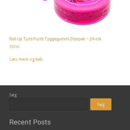
Roll-Up Tutti Frutti Tyggegummi Storpak – 24-stk
350
kr.
Læs mere og køb
Søg
Søg
Recent Posts