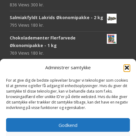
836 Views
300
kr.
Salmiakfyldt Lakrids Økonomipakke - 2 kg
795 Views
180
kr.
Chokolademønter Flerfarvede
Økonomipakke - 1 kg
769 Views
180
kr.
Malaco Stjerner Lakrids - 92 gram
Administrer samtykke
750 Views
25
kr.
For at give dig de bedste oplevelser bruger vi teknologier som cookies
Pringles Hot & Spicy - 165 gram
til at gemme og/eller få adgang til enhedsoplysninger. Hvis du giver dit
samtykke til disse teknologier, kan vi behandle data som f.eks.
745 Views
40
kr.
browsingadfærd eller unikke ID'er på dette websted. Hvis du ikke giver
dit samtykke eller trækker dit samtykke tilbage, kan det have en negativ
Fini Krudttønder Tyggegummi
indvirkning på visse funktioner og egenskaber.
Økonomipakke - 1 kg
734 Views
130
kr.
Godkend