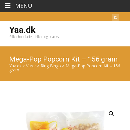
MENU
Yaa.dk
Slik, chokolade, drikke og snacks
Mega-Pop Popcorn Kit – 156 gram
Yaa.dk
>
Varer
>
Ring Bingo
>
Mega-Pop Popcorn Kit – 156
gram