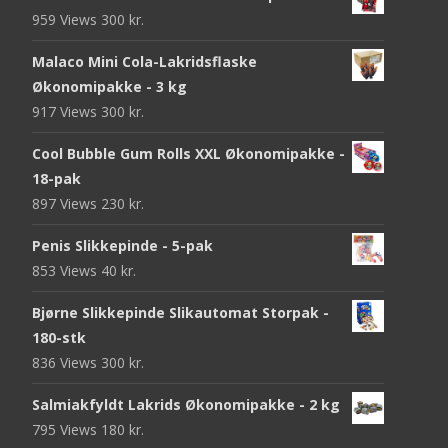
959 Views
300
kr.
Malaco Mini Cola-Lakridsflaske
Økonomipakke - 3 kg
917 Views
300
kr.
Cool Bubble Gum Rolls XXL Økonomipakke -
18-pak
897 Views
230
kr.
Penis Slikkepinde - 5-pak
853 Views
40
kr.
Bjørne Slikkepinde Slikautomat Storpak -
180-stk
836 Views
300
kr.
Salmiakfyldt Lakrids Økonomipakke - 2 kg
795 Views
180
kr.