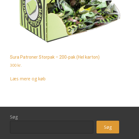
Sura Patroner Storpak – 200-pak (Hel karton)
300
kr.
Læs mere og køb
Søg
Søg