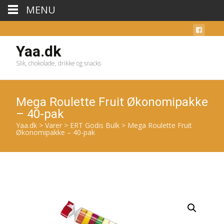
MENU
Yaa.dk
Slik, chokolade, drikke og snacks
Mega Roulette Fruit Økonomipakke
– 40-pak
Yaa.dk
>
Varer
>
ERT Godis Bulk
>
Mega Roulette Fruit
Økonomipakke – 40-pak