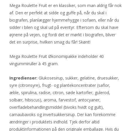
Mega Roulette Fruit er en klassiker, som man aldrig får nok
af. Den er perfekt at sidde og guffe på, når du skal i
biografen, planlægger hjemmehygge i sofaen, eller når du
sidder i bilen og skal ud på eventyr. Eftersom du skal have
øjnene på vejen, og fordi det er mørkt i biografen, bliver
det en surprise, hvilken smag du får! Skønt!
Mega Roulette Fruit Økonomipakke indeholder 40
vingummiruller à 45 gram.
Ingredienser:
Glukosesirup, sukker, gelatine, druesukker,
syre (citronsyre), frugt- og plantekoncentrater (saflor,
æble, spirulina, radise, citron, søde kartofler, gulerod,
solbær, hibiscus), aroma, farvestof, antocyaner,
overfladebehandlingsmiddel (bivoks hvidt og gult),
carnaubavoks og invertsukkersirup. Der kan forekomme
ændringer i produktets indhold. Tjek derfor altid
produktinformationen på den originale emballage. Hvis du