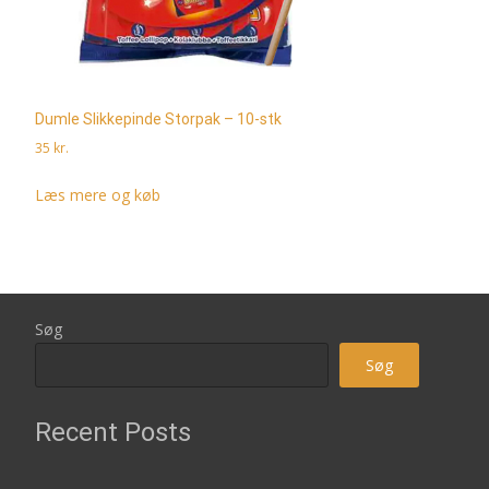
Dumle Slikkepinde Storpak – 10-stk
35
kr.
Læs mere og køb
Søg
Søg
Recent Posts