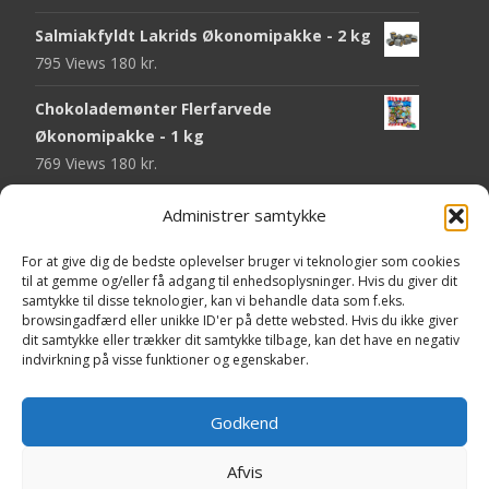
Salmiakfyldt Lakrids Økonomipakke - 2 kg
795 Views
180
kr.
Chokolademønter Flerfarvede
Økonomipakke - 1 kg
769 Views
180
kr.
Malaco Stjerner Lakrids - 92 gram
Administrer samtykke
750 Views
25
kr.
For at give dig de bedste oplevelser bruger vi teknologier som cookies
Pringles Hot & Spicy - 165 gram
til at gemme og/eller få adgang til enhedsoplysninger. Hvis du giver dit
samtykke til disse teknologier, kan vi behandle data som f.eks.
745 Views
40
kr.
browsingadfærd eller unikke ID'er på dette websted. Hvis du ikke giver
dit samtykke eller trækker dit samtykke tilbage, kan det have en negativ
Fini Krudttønder Tyggegummi
indvirkning på visse funktioner og egenskaber.
Økonomipakke - 1 kg
734 Views
130
kr.
Godkend
Afvis