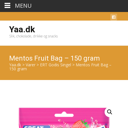
MENU
Yaa.dk
Slik, chokolade, drikke og snacks
Mentos Fruit Bag – 150 gram
Yaa.dk
>
Varer
>
ERT Godis Singel
>
Mentos Fruit Bag –
150 gram