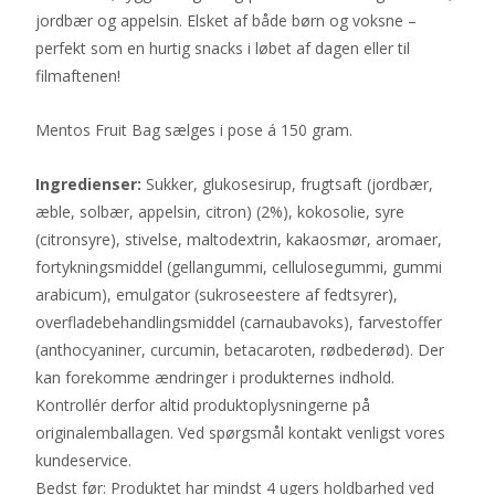
jordbær og appelsin. Elsket af både børn og voksne –
perfekt som en hurtig snacks i løbet af dagen eller til
filmaftenen!
Mentos Fruit Bag sælges i pose á 150 gram.
Ingredienser:
Sukker, glukosesirup, frugtsaft (jordbær,
æble, solbær, appelsin, citron) (2%), kokosolie, syre
(citronsyre), stivelse, maltodextrin, kakaosmør, aromaer,
fortykningsmiddel (gellangummi, cellulosegummi, gummi
arabicum), emulgator (sukroseestere af fedtsyrer),
overfladebehandlingsmiddel (carnaubavoks), farvestoffer
(anthocyaniner, curcumin, betacaroten, rødbederød). Der
kan forekomme ændringer i produkternes indhold.
Kontrollér derfor altid produktoplysningerne på
originalemballagen. Ved spørgsmål kontakt venligst vores
kundeservice.
Bedst før: Produktet har mindst 4 ugers holdbarhed ved