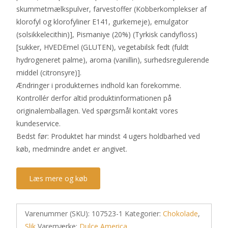
skummetmælkspulver, farvestoffer (Kobberkomplekser af
klorofyl og klorofyliner E141, gurkemeje), emulgator
(solsikkelecithin)], Pismaniye (20%) (Tyrkisk candyfloss)
[sukker, HVEDEmel (GLUTEN), vegetabilsk fedt (fuldt
hydrogeneret palme), aroma (vanillin), surhedsregulerende
middel (citronsyre)].
Ændringer i produkternes indhold kan forekomme.
Kontrollér derfor altid produktinformationen på
originalemballagen. Ved spørgsmål kontakt vores
kundeservice.
Bedst før: Produktet har mindst 4 ugers holdbarhed ved
køb, medmindre andet er angivet.
Læs mere og køb
Varenummer (SKU):
107523-1
Kategorier:
Chokolade
,
Slik
Varemærke:
Dulce America