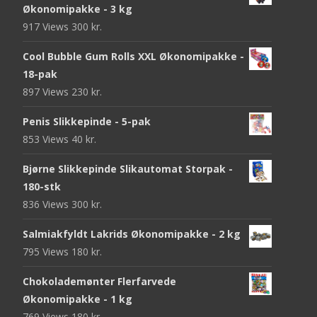
Økonomipakke - 3 kg
917 Views
300
kr.
Cool Bubble Gum Rolls XXL Økonomipakke -
18-pak
897 Views
230
kr.
Penis Slikkepinde - 5-pak
853 Views
40
kr.
Bjørne Slikkepinde Slikautomat Storpak -
180-stk
836 Views
300
kr.
Salmiakfyldt Lakrids Økonomipakke - 2 kg
795 Views
180
kr.
Chokolademønter Flerfarvede
Økonomipakke - 1 kg
769 Views
180
kr.