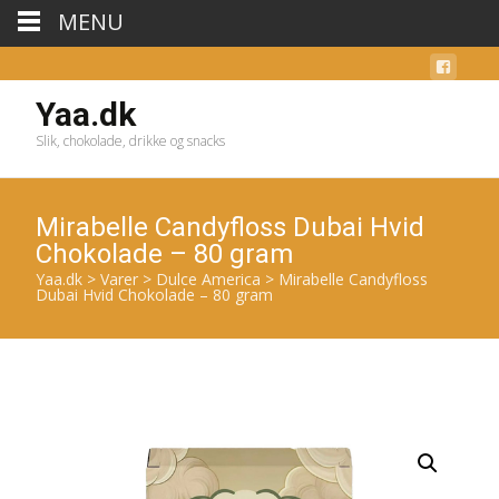
MENU
Yaa.dk
Slik, chokolade, drikke og snacks
Mirabelle Candyfloss Dubai Hvid
Chokolade – 80 gram
Yaa.dk
>
Varer
>
Dulce America
>
Mirabelle Candyfloss
Dubai Hvid Chokolade – 80 gram