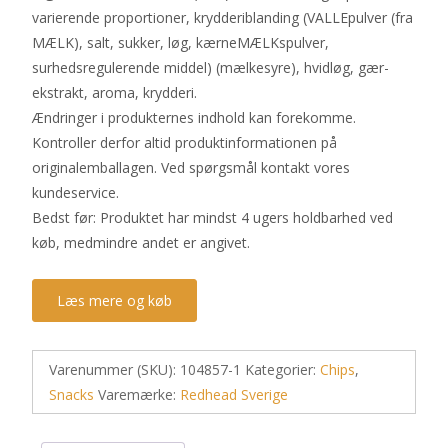
varierende proportioner, krydderiblanding (VALLEpulver (fra
MÆLK), salt, sukker, løg, kærneMÆLKspulver,
surhedsregulerende middel) (mælkesyre), hvidløg, gær-
ekstrakt, aroma, krydderi.
Ændringer i produkternes indhold kan forekomme.
Kontroller derfor altid produktinformationen på
originalemballagen. Ved spørgsmål kontakt vores
kundeservice.
Bedst før: Produktet har mindst 4 ugers holdbarhed ved
køb, medmindre andet er angivet.
Læs mere og køb
Varenummer (SKU):
104857-1
Kategorier:
Chips
,
Snacks
Varemærke:
Redhead Sverige