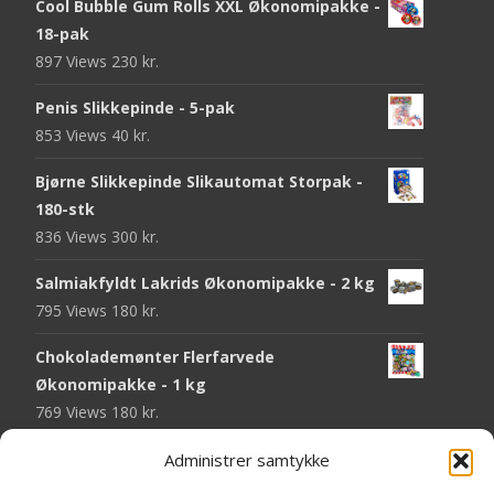
Cool Bubble Gum Rolls XXL Økonomipakke -
18-pak
897 Views
230
kr.
Penis Slikkepinde - 5-pak
853 Views
40
kr.
Bjørne Slikkepinde Slikautomat Storpak -
180-stk
836 Views
300
kr.
Salmiakfyldt Lakrids Økonomipakke - 2 kg
795 Views
180
kr.
Chokolademønter Flerfarvede
Økonomipakke - 1 kg
769 Views
180
kr.
Malaco Stjerner Lakrids - 92 gram
Administrer samtykke
750 Views
25
kr.