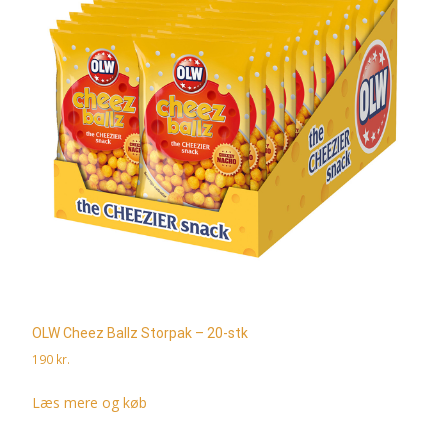
OLW Cheez Ballz Storpak – 20-stk
190
kr.
Læs mere og køb