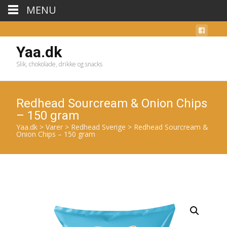
MENU
Yaa.dk
Slik, chokolade, drikke og snacks
Redhead Sourcream & Onion Chips
– 150 gram
Yaa.dk
>
Varer
>
Redhead Sverige
>
Redhead Sourcream &
Onion Chips – 150 gram