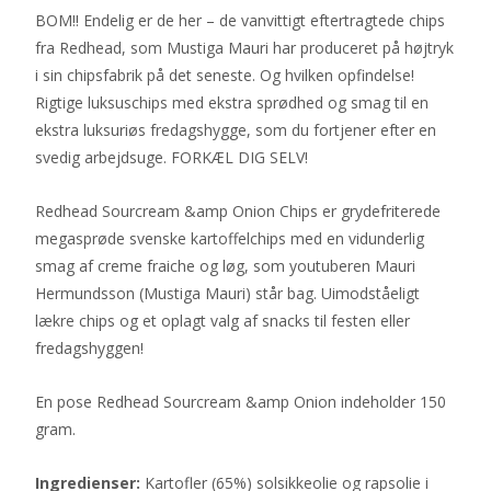
BOM!! Endelig er de her – de vanvittigt eftertragtede chips
fra Redhead, som Mustiga Mauri har produceret på højtryk
i sin chipsfabrik på det seneste. Og hvilken opfindelse!
Rigtige luksuschips med ekstra sprødhed og smag til en
ekstra luksuriøs fredagshygge, som du fortjener efter en
svedig arbejdsuge. FORKÆL DIG SELV!
Redhead Sourcream &amp Onion Chips er grydefriterede
megasprøde svenske kartoffelchips med en vidunderlig
smag af creme fraiche og løg, som youtuberen Mauri
Hermundsson (Mustiga Mauri) står bag. Uimodståeligt
lækre chips og et oplagt valg af snacks til festen eller
fredagshyggen!
En pose Redhead Sourcream &amp Onion indeholder 150
gram.
Ingredienser:
Kartofler (65%) solsikkeolie og rapsolie i