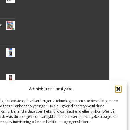
de
Administrer samtykke
 dig de bedste oplevelser bruger vi teknologier som cookies til at gemme
mi
adgang til enhedsoplysninger. Hvis du giver dit samtykke til disse
, kan vi behandle data som f.eks. browsingadfærd eller unikke ID'er på
d. Hvis du ikke giver dit samtykke eller trækker dit samtykke tilbage, kan
 negativ indvirkning på visse funktioner og egenskaber.