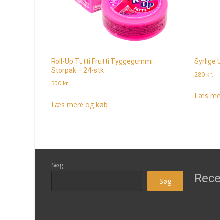
Roll-Up Tutti Frutti Tyggegummi
Syrlige 
Storpak – 24-stk
280
kr.
350
kr.
Læs me
Læs mere og køb
Søg
Rece
Søg