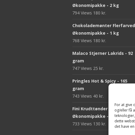
Økonomipakke - 2 kg
794 Views
180
kr.
Chokolademønter Flerfarve
Økonomipakke - 1 kg
768 Views
180
kr.
Malaco Stjerner Lakrids - 92
gram
747 Views
25
kr.
Pringles Hot & Spicy - 165
gram
743 Views
40
kr.
For at give
Fini Krudttønder Tyggegum
og/eller få 
teknologier
Økonomipakke - 1 kg
dette webste
733 Views
130
kr.
det have en