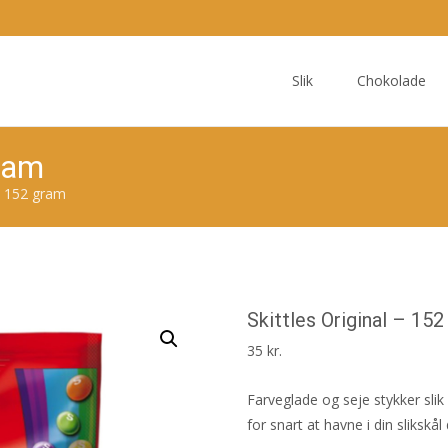
Skip
to
Slik
Chokolade
content
gram
 – 152 gram
Skittles Original – 15
35
kr.
Farveglade og seje stykker sli
for snart at havne i din sliksk