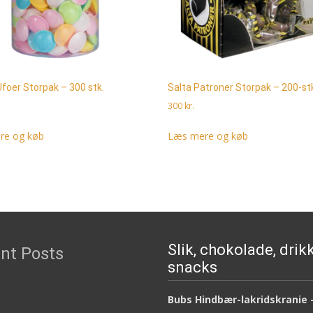
Ufoer Storpak – 300 stk.
Salta Patroner Storpak – 200-st
300
kr.
re og køb
Læs mere og køb
Slik, chokolade, drik
nt Posts
snacks
Bubs Hindbær-lakridskranie 