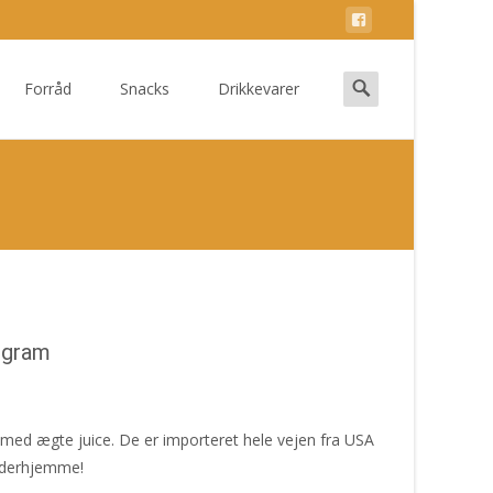
Search
Forråd
Snacks
Drikkevarer
for:
2 gram
k med ægte juice. De er importeret hele vejen fra USA
ål derhjemme!