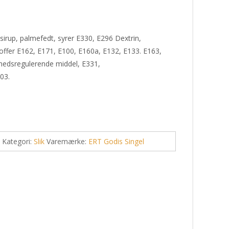
irup, palmefedt, syrer E330, E296 Dextrin,
offer E162, E171, E100, E160a, E132, E133. E163,
rhedsregulerende middel, E331,
03.
Kategori:
Slik
Varemærke:
ERT Godis Singel