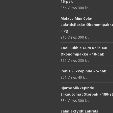
16-pak
954 Views
300
kr.
Malaco Mini Cola-
Lakridsflaske Økonomipakke
3 kg
916 Views
300
kr.
Cool Bubble Gum Rolls XXL
Økonomipakke - 18-pak
895 Views
230
kr.
Penis Slikkepinde - 5-pak
851 Views
40
kr.
Bjørne Slikkepinde
Slikautomat Storpak - 180-s
834 Views
300
kr.
Salmiakfyldt Lakrids