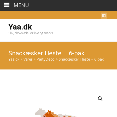
MENU
Yaa.dk
Slik, chokolade, drikke og snacks
Snackæsker Heste – 6-pak
Yaa.dk
>
Varer
>
PartyDeco
>
Snackæsker Heste – 6-pak