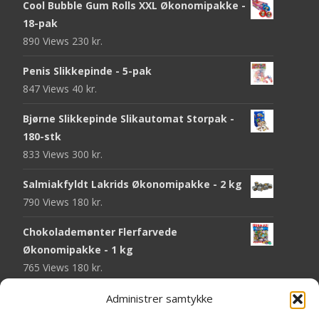
Cool Bubble Gum Rolls XXL Økonomipakke -
18-pak
890 Views
230
kr.
Penis Slikkepinde - 5-pak
847 Views
40
kr.
Bjørne Slikkepinde Slikautomat Storpak -
180-stk
833 Views
300
kr.
Salmiakfyldt Lakrids Økonomipakke - 2 kg
790 Views
180
kr.
Chokolademønter Flerfarvede
Økonomipakke - 1 kg
765 Views
180
kr.
Malaco Stjerner Lakrids - 92 gram
Administrer samtykke
744 Views
25
kr.