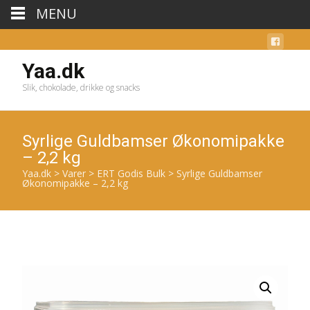
MENU
Yaa.dk
Slik, chokolade, drikke og snacks
Syrlige Guldbamser Økonomipakke
– 2,2 kg
Yaa.dk
>
Varer
>
ERT Godis Bulk
>
Syrlige Guldbamser
Økonomipakke – 2,2 kg