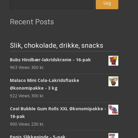
Søg
Recent Posts
Slik, chokolade, drikke, snacks
Bubs Hindbær-lakridskranie - 16-pak
963 Views
300
kr.
Malaco Mini Cola-Lakridsflaske
Økonomipakke - 3 kg
922 Views
300
kr.
Cool Bubble Gum Rolls XXL Økonomipakke -
18-pak
900 Views
230
kr.
Penis Slikkepinde - 5-pak