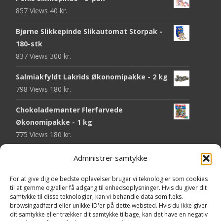
857 Views
40
kr.
Bjørne Slikkepinde Slikautomat Storpak -
180-stk
837 Views
300
kr.
Salmiakfyldt Lakrids Økonomipakke - 2 kg
798 Views
180
kr.
Chokolademønter Flerfarvede
Økonomipakke - 1 kg
775 Views
180
kr.
Malaco Stjerner Lakrids - 92 gram
Administrer samtykke
752 Views
25
kr.
For at give dig de bedste oplevelser bruger vi teknologier som cookies
Pringles Hot & Spicy - 165 gram
til at gemme og/eller få adgang til enhedsoplysninger. Hvis du giver dit
samtykke til disse teknologier, kan vi behandle data som f.eks.
751 Views
40
kr.
browsingadfærd eller unikke ID'er på dette websted. Hvis du ikke giver
dit samtykke eller trækker dit samtykke tilbage, kan det have en negativ