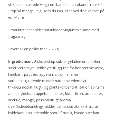
sikkert: sursukrede vingummibamser i en økonomipakke!
Prop så mange i dig, som du kan, eller byd dine venner på
en. Mums!
Produktet indeholder sursukrede vingummibjørne med
frugtsmag.
Leveres i en pakke med 2,2 kg.
Ingredienser:
Glukosesirup sukker gelatine druesukker
syrer: citronsyre, æblesyre frugtjuice fra koncentrat: æble,
hindbær, jordbær, appelsin, citron, ananas
surhedsregulerende middel: natriumvædemalat,
trikalciumcitrat frugt- og plantekoncentrat: saflor, spirulina,
æble, hyldebær, appelsin, solbær, kiwi, citron, aroniabær,
vindrue, mango, passionsfrugt aroma
overfladebehandlingsmiddel: carnaubavoks ekstrakt af
hyldebær. Kan indeholde spor af mælk, hvede. Der kan