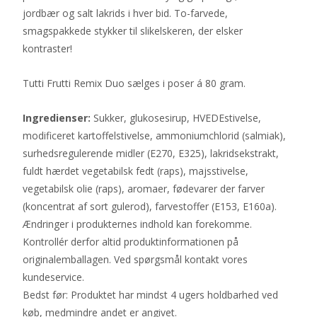
jordbær og salt lakrids i hver bid. To-farvede,
smagspakkede stykker til slikelskeren, der elsker
kontraster!
Tutti Frutti Remix Duo sælges i poser á 80 gram.
Ingredienser:
Sukker, glukosesirup, HVEDEstivelse,
modificeret kartoffelstivelse, ammoniumchlorid (salmiak),
surhedsregulerende midler (E270, E325), lakridsekstrakt,
fuldt hærdet vegetabilsk fedt (raps), majsstivelse,
vegetabilsk olie (raps), aromaer, fødevarer der farver
(koncentrat af sort gulerod), farvestoffer (E153, E160a).
Ændringer i produkternes indhold kan forekomme.
Kontrollér derfor altid produktinformationen på
originalemballagen. Ved spørgsmål kontakt vores
kundeservice.
Bedst før: Produktet har mindst 4 ugers holdbarhed ved
køb, medmindre andet er angivet.