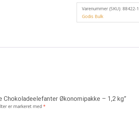
Varenummer (SKU):
88422-1
Godis Bulk
ée Chokoladeelefanter Økonomipakke – 1,2 kg”
lter er markeret med
*