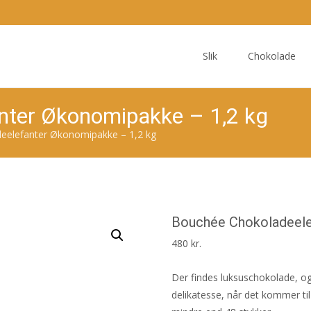
Skip
to
Slik
Chokolade
content
nter Økonomipakke – 1,2 kg
eelefanter Økonomipakke – 1,2 kg
Bouchée Chokoladeele
480
kr.
Der findes luksuschokolade, o
delikatesse, når det kommer til