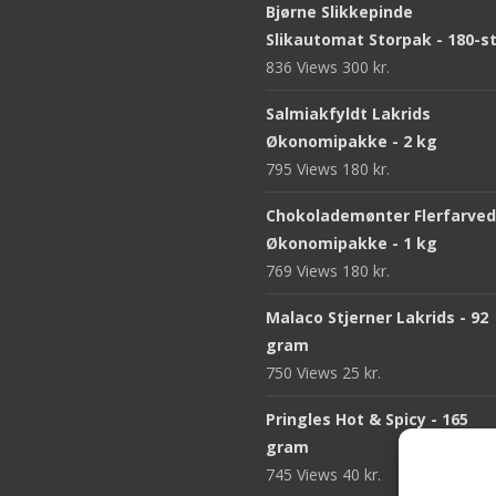
Bjørne Slikkepinde
Slikautomat Storpak - 180-s
836 Views
300
kr.
Salmiakfyldt Lakrids
Økonomipakke - 2 kg
795 Views
180
kr.
Chokolademønter Flerfarve
Økonomipakke - 1 kg
769 Views
180
kr.
Malaco Stjerner Lakrids - 92
gram
750 Views
25
kr.
Pringles Hot & Spicy - 165
gram
745 Views
40
kr.