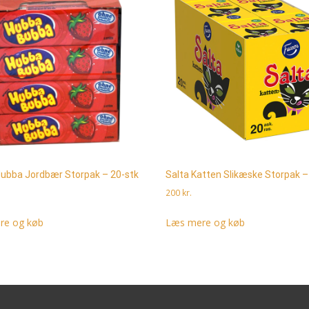
ubba Jordbær Storpak – 20-stk
Salta Katten Slikæske Storpak –
200
kr.
re og køb
Læs mere og køb