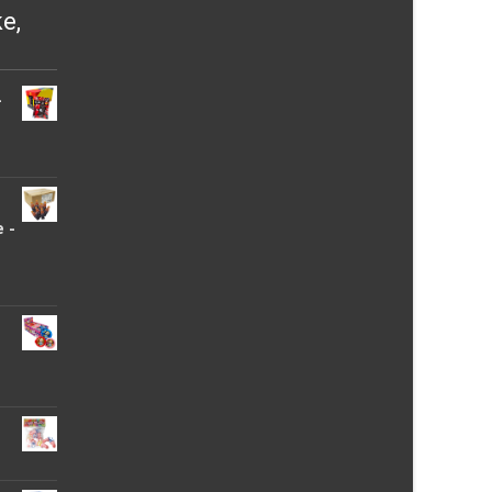
ke,
-
 -