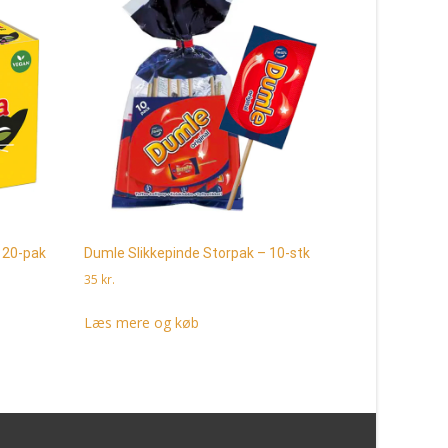
 20-pak
Dumle Slikkepinde Storpak – 10-stk
Lion Choko
35
kr.
300
kr.
Læs mere og køb
Læs mere 