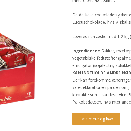
mindre end 48 stykker.
De delikate chokoladestykker
Luksuschokolade, hvis vi skal s
Leveres i en æske med 1,2 kg (
Ingredienser:
Sukker, mælkep
vegetabilske fedtstoffer (palm
emulgator (sojalecitin, solsikke
KAN INDEHOLDE ANDRE NØD
Der kan forekomme ændringer i 
varedeklarationen på den origi
kontakte vores kundeservice. B
fra købsdatoen, hvis intet andet
Læs mere og køb