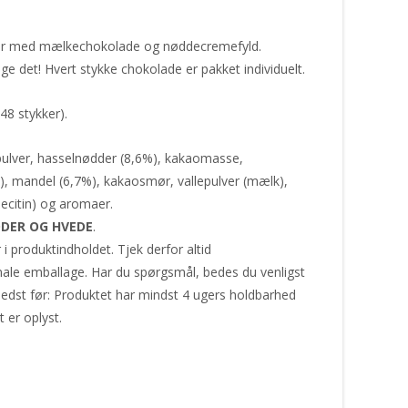
 er med mælkechokolade og nøddecremefyld.
ige det! Hvert stykke chokolade er pakket individuelt.
48 stykker).
ulver, hasselnødder (8,6%), kakaomasse,
e), mandel (6,7%), kakaosmør, vallepulver (mælk),
lecitin) og aromaer.
DER OG HVEDE
.
produktindholdet. Tjek derfor altid
nale emballage. Har du spørgsmål, bedes du venligst
edst før: Produktet har mindst 4 ugers holdbarhed
 er oplyst.