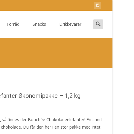
Search
Forråd
Snacks
Drikkevarer
for:
fanter Økonomipakke – 1,2 kg
g så findes der Bouchée Chokoladeelefanter! En sand
 chokolade. Du får den her i en stor pakke med intet