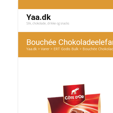
Yaa.dk
Slik, chokolade, drikke og snacks
Bouchée Chokoladeelefa
Yaa.dk
>
Varer
>
ERT Godis Bulk
>
Bouchée Chokolad