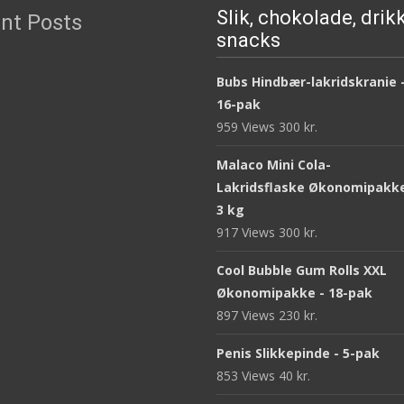
Slik, chokolade, drik
nt Posts
snacks
Bubs Hindbær-lakridskranie 
16-pak
959 Views
300
kr.
Malaco Mini Cola-
Lakridsflaske Økonomipakke
3 kg
917 Views
300
kr.
Cool Bubble Gum Rolls XXL
Økonomipakke - 18-pak
897 Views
230
kr.
Penis Slikkepinde - 5-pak
853 Views
40
kr.