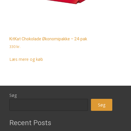
KitKat Chokolade Økonomipakke – 24-pak
330
kr.
Læs mere og køb
Søg
Søg
Recent Posts