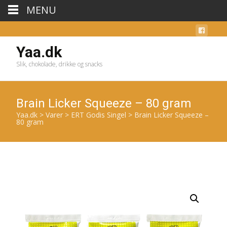
MENU
Yaa.dk
Slik, chokolade, drikke og snacks
Brain Licker Squeeze – 80 gram
Yaa.dk
>
Varer
>
ERT Godis Singel
>
Brain Licker Squeeze –
80 gram