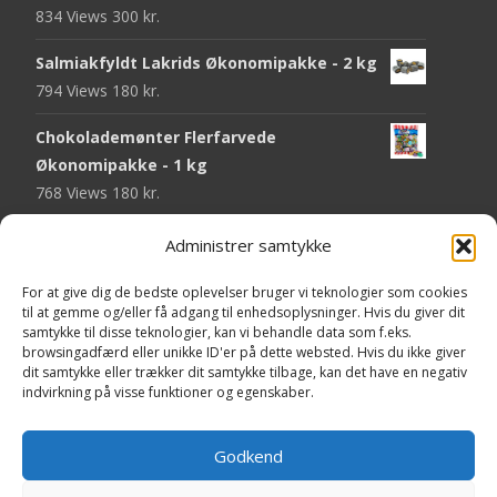
834 Views
300
kr.
Salmiakfyldt Lakrids Økonomipakke - 2 kg
794 Views
180
kr.
Chokolademønter Flerfarvede
Økonomipakke - 1 kg
768 Views
180
kr.
Malaco Stjerner Lakrids - 92 gram
Administrer samtykke
747 Views
25
kr.
For at give dig de bedste oplevelser bruger vi teknologier som cookies
Pringles Hot & Spicy - 165 gram
til at gemme og/eller få adgang til enhedsoplysninger. Hvis du giver dit
samtykke til disse teknologier, kan vi behandle data som f.eks.
743 Views
40
kr.
browsingadfærd eller unikke ID'er på dette websted. Hvis du ikke giver
dit samtykke eller trækker dit samtykke tilbage, kan det have en negativ
Fini Krudttønder Tyggegummi
indvirkning på visse funktioner og egenskaber.
Økonomipakke - 1 kg
733 Views
130
kr.
Godkend