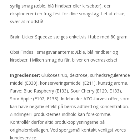
syrlig smag (æble, blå hindbær eller kirsebær), der
eksploderer i en frugtfest for dine smagsløg. Let at elske,
svær at modstå!
Brain Licker Squeeze sælges enkeltvis i tube med 80 gram.
Obs! Findes i smagsvarianterne: Æble, blå hindbær og
kirsebær. Hvilken smag du får, bliver en overraskelse!
Ingredienser:
Glukosesirup, dextrose, surhedsregulerende
middel (E330), konserveringsmiddel (E211), kunstig aroma.
Farve: Blue Raspberry (E133), Sour Cherry (E129, E133),
Sour Apple (E102, E133). Indeholder AZO-farvestoffer, som
kan have negativ effekt på børns adfærd og koncentration.
Ændringer i produkternes indhold kan forekomme.
Kontrollér derfor altid produktoplysningerne på
originalemballagen. Ved spørgsmål kontakt venligst vores
kundeservice.