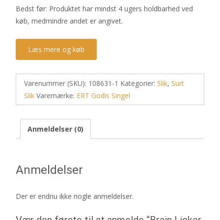
Bedst før: Produktet har mindst 4 ugers holdbarhed ved
køb, medmindre andet er angivet.
Læs mere og køb
Varenummer (SKU):
108631-1
Kategorier:
Slik
,
Surt
Slik
Varemærke:
ERT Godis Singel
Anmeldelser (0)
Anmeldelser
Der er endnu ikke nogle anmeldelser.
Vær den første til at anmelde “Brain Licker