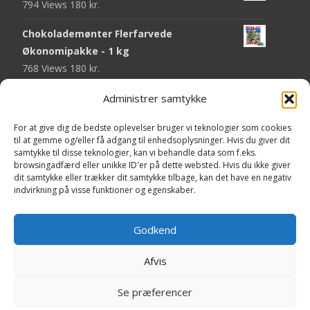
794 Views
180
kr.
Chokolademønter Flerfarvede
Økonomipakke - 1 kg
768 Views
180
kr.
Malaco Stjerner Lakrids - 92 gram
Administrer samtykke
747 Views
25
kr.
For at give dig de bedste oplevelser bruger vi teknologier som cookies
til at gemme og/eller få adgang til enhedsoplysninger. Hvis du giver dit
Pringles Hot & Spicy - 165 gram
samtykke til disse teknologier, kan vi behandle data som f.eks.
743 Views
40
kr.
browsingadfærd eller unikke ID'er på dette websted. Hvis du ikke giver
dit samtykke eller trækker dit samtykke tilbage, kan det have en negativ
Fini Krudttønder Tyggegummi
indvirkning på visse funktioner og egenskaber.
Økonomipakke - 1 kg
733 Views
130
kr.
Godkend
Afvis
Copyright © Yaa.dk
Se præferencer
Powered by WordPress
, Theme
i-craft
by TemplatesNext.