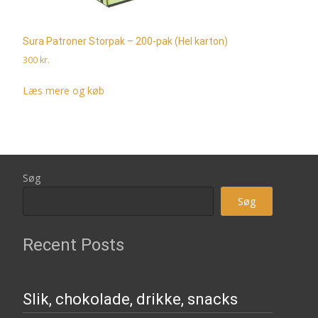
Sura Patroner Storpak – 200-pak (Hel karton)
300
kr.
Læs mere og køb
Søg
Søg
Recent Posts
Slik, chokolade, drikke, snacks