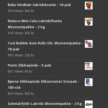
Bubs Hindbær-lakridskranie - 16-pak
954 Views
300
kr.
Malaco Mini Cola-Lakridsflaske
Økonomipakke - 3 kg
916 Views
300
kr.
Cool Bubble Gum Rolls XXL Økonomipakke -
18-pak
895 Views
230
kr.
Penis Slikkepinde - 5-pak
851 Views
40
kr.
Bjørne Slikkepinde Slikautomat Storpak -
180-stk
834 Views
300
kr.
Salmiakfyldt Lakrids Økonomipakke - 2 kg