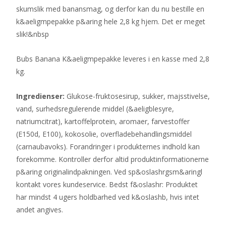
skumslik med banansmag, og derfor kan du nu bestille en
k&aeligmpepakke p&aring hele 2,8 kg hjem. Det er meget
slik!&nbsp
Bubs Banana K&aeligmpepakke leveres i en kasse med 2,8
kg.
Ingredienser:
Glukose-fruktosesirup, sukker, majsstivelse,
vand, surhedsregulerende middel (&aeligblesyre,
natriumcitrat), kartoffelprotein, aromaer, farvestoffer
(E150d, E100), kokosolie, overfladebehandlingsmiddel
(carnaubavoks). Forandringer i produkternes indhold kan
forekomme. Kontroller derfor altid produktinformationerne
p&aring originalindpakningen. Ved sp&oslashrgsm&aringl
kontakt vores kundeservice. Bedst f&oslashr: Produktet
har mindst 4 ugers holdbarhed ved k&oslashb, hvis intet
andet angives.