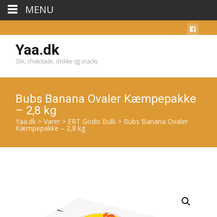
MENU
Yaa.dk
Slik, chokolade, drikke og snacks
Bubs Banana Ovaler Kæmpepakke
– 2,8 kg
Yaa.dk
>
Varer
>
ERT Godis Bulk
>
Bubs Banana Ovaler
Kæmpepakke – 2,8 kg