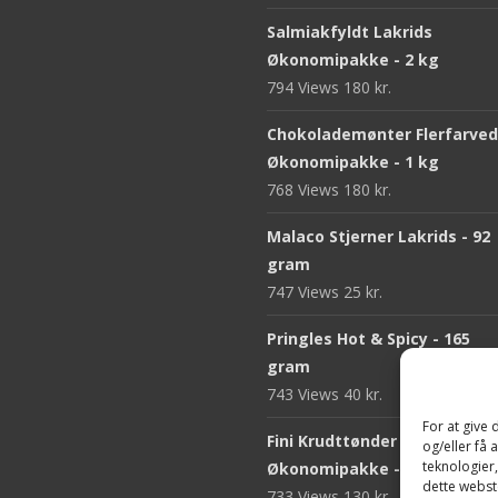
Salmiakfyldt Lakrids
Økonomipakke - 2 kg
794 Views
180
kr.
Chokolademønter Flerfarve
Økonomipakke - 1 kg
768 Views
180
kr.
Malaco Stjerner Lakrids - 92
gram
747 Views
25
kr.
Pringles Hot & Spicy - 165
gram
743 Views
40
kr.
For at give
Fini Krudttønder Tyggegum
og/eller få 
teknologier
Økonomipakke - 1 kg
dette webste
733 Views
130
kr.