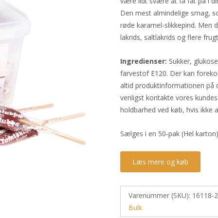
være lidt svære at få fat på i d
Den mest almindelige smag, so
røde karamel-slikkepind. Men d
lakrids, saltlakrids og flere f
Ingredienser:
Sukker, glukose
farvestof E120. Der kan foreko
altid produktinformationen på 
venligst kontakte vores kundes
holdbarhed ved køb, hvis ikke a
Sælges i en 50-pak (Hel karton)
Læs mere og køb
Varenummer (SKU):
16118-2
Bulk