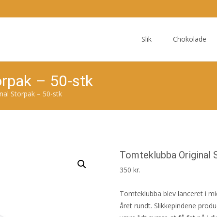
Skip
to
Slik
Chokolade
content
orpak – 50-stk
nal Storpak – 50-stk
Tomteklubba Original 
350
kr.
Tomteklubba blev lanceret i mid
året rundt. Slikkepindene prod