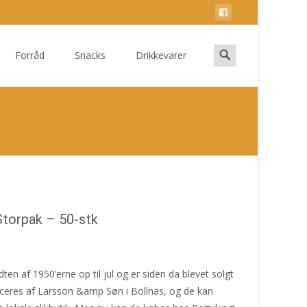
Search
Forråd
Snacks
Drikkevarer
for:
Storpak – 50-stk
ten af 1950’erne op til jul og er siden da blevet solgt
uceres af Larsson &amp Søn i Bollnäs, og de kan