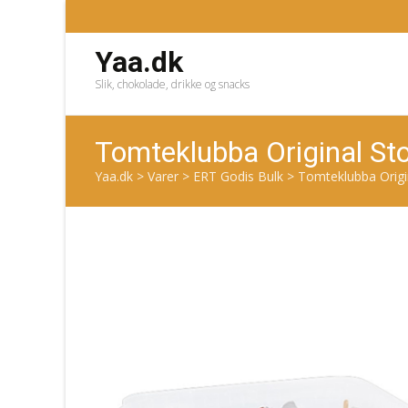
Yaa.dk
Slik, chokolade, drikke og snacks
Tomteklubba Original St
Yaa.dk
>
Varer
>
ERT Godis Bulk
>
Tomteklubba Origi