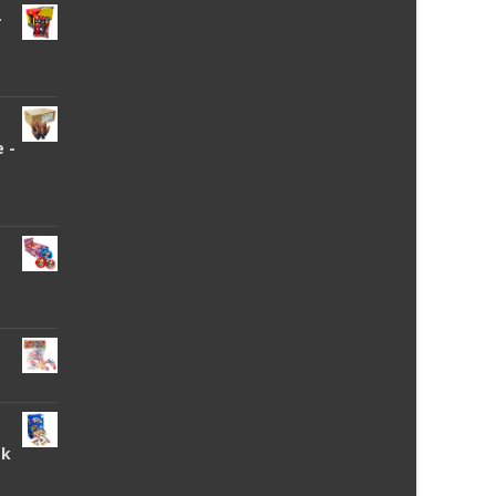
-
 -
tk