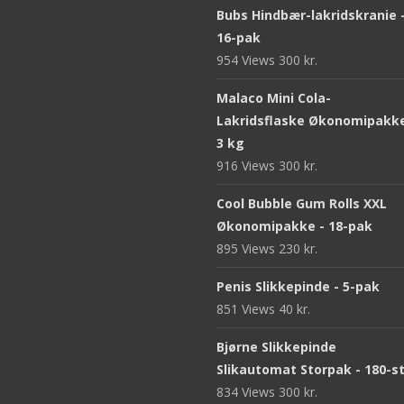
Bubs Hindbær-lakridskranie 
16-pak
954 Views
300
kr.
Malaco Mini Cola-
Lakridsflaske Økonomipakke
3 kg
916 Views
300
kr.
Cool Bubble Gum Rolls XXL
Økonomipakke - 18-pak
895 Views
230
kr.
Penis Slikkepinde - 5-pak
851 Views
40
kr.
Bjørne Slikkepinde
Slikautomat Storpak - 180-s
834 Views
300
kr.