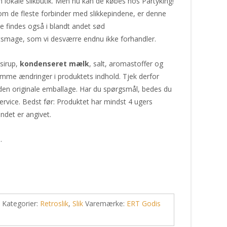
in lokale slikbutik. Men nu kan de købes hos Partyking!
m de fleste forbinder med slikkepindene, er denne
e findes også i blandt andet sød
rugtsmage, som vi desværre endnu ikke forhandler.
sirup,
kondenseret
mælk
, salt, aromastoffer og
mme ændringer i produktets indhold. Tjek derfor
den originale emballage. Har du spørgsmål, bedes du
ervice. Bedst før: Produktet har mindst 4 ugers
ndet er angivet.
.
Kategorier:
Retroslik
,
Slik
Varemærke:
ERT Godis