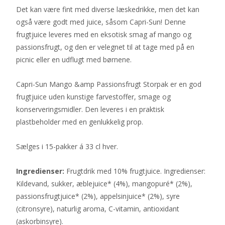
Det kan være fint med diverse læskedrikke, men det kan
også være godt med juice, såsom Capri-Sun! Denne
frugtjuice leveres med en eksotisk smag af mango og
passionsfrugt, og den er velegnet til at tage med på en
picnic eller en udflugt med børnene.
Capri-Sun Mango &amp Passionsfrugt Storpak er en god
frugtjuice uden kunstige farvestoffer, smage og
konserveringsmidler. Den leveres i en praktisk
plastbeholder med en genlukkelig prop.
Sælges i 15-pakker á 33 cl hver.
Ingredienser:
Frugtdrik med 10% frugtjuice. Ingredienser:
Kildevand, sukker, æblejuice* (4%), mangopuré* (2%),
passionsfrugtjuice* (2%), appelsinjuice* (2%), syre
(citronsyre), naturlig aroma, C-vitamin, antioxidant
(askorbinsyre).