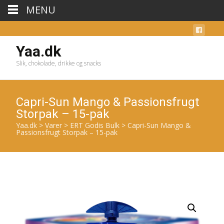
MENU
Yaa.dk
Slik, chokolade, drikke og snacks
Capri-Sun Mango & Passionsfrugt
Storpak – 15-pak
Yaa.dk
>
Varer
>
ERT Godis Bulk
>
Capri-Sun Mango &
Passionsfrugt Storpak – 15-pak