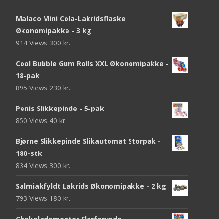
Malaco Mini Cola-Lakridsflaske
Økonomipakke - 3 kg
914 Views
300
kr.
Cool Bubble Gum Rolls XXL Økonomipakke -
18-pak
895 Views
230
kr.
Penis Slikkepinde - 5-pak
850 Views
40
kr.
Bjørne Slikkepinde Slikautomat Storpak -
180-stk
834 Views
300
kr.
Salmiakfyldt Lakrids Økonomipakke - 2 kg
793 Views
180
kr.
Chokolademønter Flerfarvede