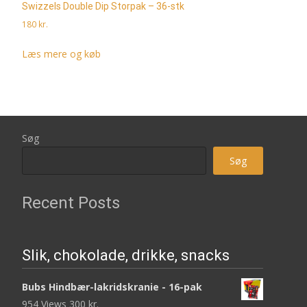
Swizzels Double Dip Storpak – 36-stk
180
kr.
Læs mere og køb
Søg
Søg
Recent Posts
Slik, chokolade, drikke, snacks
Bubs Hindbær-lakridskranie - 16-pak
954 Views
300
kr.