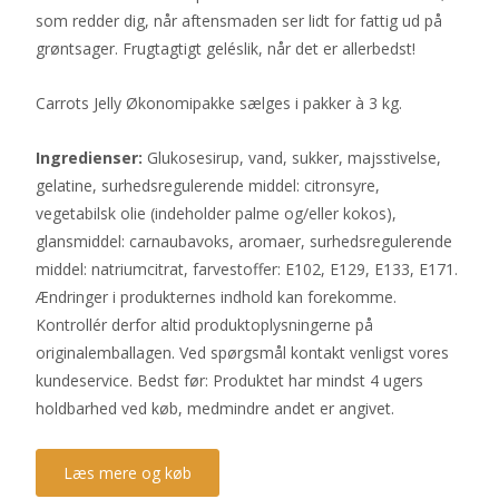
som redder dig, når aftensmaden ser lidt for fattig ud på
grøntsager. Frugtagtigt geléslik, når det er allerbedst!
Carrots Jelly Økonomipakke sælges i pakker à 3 kg.
Ingredienser:
Glukosesirup, vand, sukker, majsstivelse,
gelatine, surhedsregulerende middel: citronsyre,
vegetabilsk olie (indeholder palme og/eller kokos),
glansmiddel: carnaubavoks, aromaer, surhedsregulerende
middel: natriumcitrat, farvestoffer: E102, E129, E133, E171.
Ændringer i produkternes indhold kan forekomme.
Kontrollér derfor altid produktoplysningerne på
originalemballagen. Ved spørgsmål kontakt venligst vores
kundeservice. Bedst før: Produktet har mindst 4 ugers
holdbarhed ved køb, medmindre andet er angivet.
Læs mere og køb