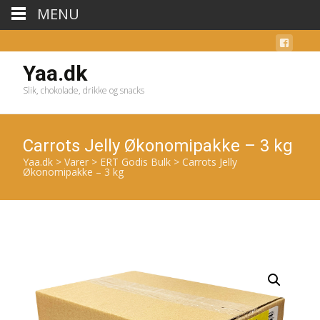
MENU
Yaa.dk
Slik, chokolade, drikke og snacks
Carrots Jelly Økonomipakke – 3 kg
Yaa.dk
>
Varer
>
ERT Godis Bulk
>
Carrots Jelly
Økonomipakke – 3 kg