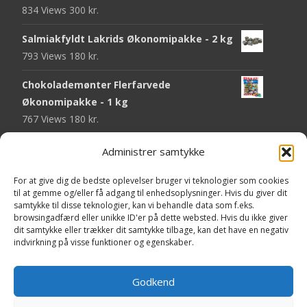
834 Views
300
kr.
Salmiakfyldt Lakrids Økonomipakke - 2 kg
793 Views
180
kr.
Chokolademønter Flerfarvede
Økonomipakke - 1 kg
767 Views
180
kr.
Malaco Stjerner Lakrids - 92 gram
Administrer samtykke
746 Views
25
kr.
For at give dig de bedste oplevelser bruger vi teknologier som cookies
Pringles Hot & Spicy - 165 gram
til at gemme og/eller få adgang til enhedsoplysninger. Hvis du giver dit
samtykke til disse teknologier, kan vi behandle data som f.eks.
742 Views
40
kr.
browsingadfærd eller unikke ID'er på dette websted. Hvis du ikke giver
dit samtykke eller trækker dit samtykke tilbage, kan det have en negativ
Fini Krudttønder Tyggegummi
indvirkning på visse funktioner og egenskaber.
Økonomipakke - 1 kg
733 Views
130
kr.
Godkend