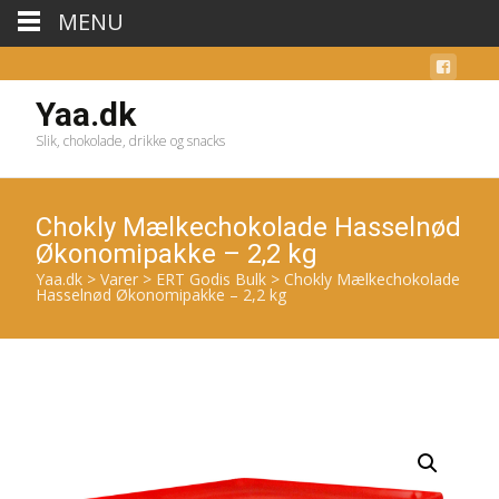
MENU
Yaa.dk
Slik, chokolade, drikke og snacks
Chokly Mælkechokolade Hasselnød
Økonomipakke – 2,2 kg
Yaa.dk
>
Varer
>
ERT Godis Bulk
>
Chokly Mælkechokolade
Hasselnød Økonomipakke – 2,2 kg