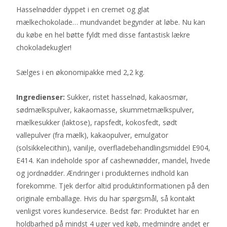
Hasselnødder dyppet i en cremet og glat
mælkechokolade… mundvandet begynder at løbe. Nu kan
du købe en hel bøtte fyldt med disse fantastisk lækre
chokoladekugler!
Sælges i en økonomipakke med 2,2 kg.
Ingredienser:
Sukker, ristet hasselnød, kakaosmør,
sødmælkspulver, kakaomasse, skummetmælkspulver,
mælkesukker (laktose), rapsfedt, kokosfedt, sødt
vallepulver (fra mælk), kakaopulver, emulgator
(solsikkelecithin), vanilje, overfladebehandlingsmiddel E904,
E414. Kan indeholde spor af cashewnødder, mandel, hvede
og jordnødder. Ændringer i produkternes indhold kan
forekomme. Tjek derfor altid produktinformationen på den
originale emballage. Hvis du har spørgsmål, så kontakt
venligst vores kundeservice. Bedst før: Produktet har en
holdbarhed på mindst 4 uger ved køb, medmindre andet er