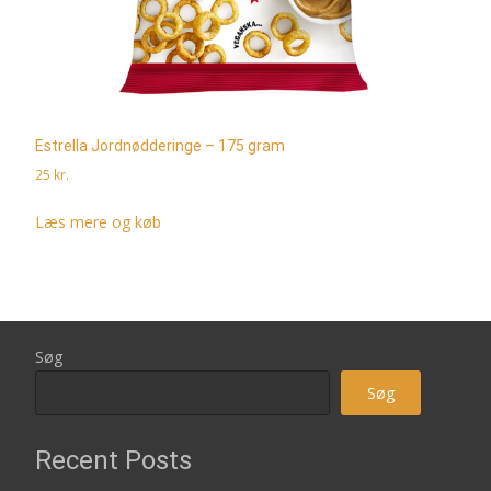
Estrella Jordnødderinge – 175 gram
25
kr.
Læs mere og køb
Søg
Søg
Recent Posts