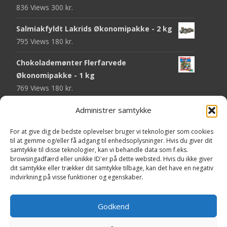
836 Views
300
kr.
Salmiakfyldt Lakrids Økonomipakke - 2 kg
795 Views
180
kr.
Chokolademønter Flerfarvede
Økonomipakke - 1 kg
769 Views
180
kr.
Malaco Stjerner Lakrids - 92 gram
Administrer samtykke
750 Views
25
kr.
For at give dig de bedste oplevelser bruger vi teknologier som cookies
til at gemme og/eller få adgang til enhedsoplysninger. Hvis du giver dit
Pringles Hot & Spicy - 165 gram
samtykke til disse teknologier, kan vi behandle data som f.eks.
745 Views
40
kr.
browsingadfærd eller unikke ID'er på dette websted. Hvis du ikke giver
dit samtykke eller trækker dit samtykke tilbage, kan det have en negativ
Fini Krudttønder Tyggegummi
indvirkning på visse funktioner og egenskaber.
Økonomipakke - 1 kg
734 Views
130
kr.
Godkend