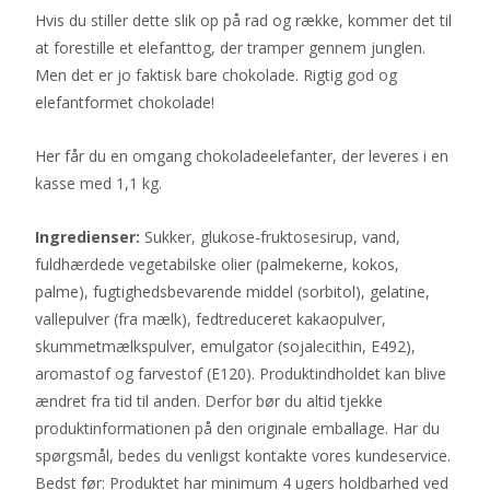
Hvis du stiller dette slik op på rad og række, kommer det til
at forestille et elefanttog, der tramper gennem junglen.
Men det er jo faktisk bare chokolade. Rigtig god og
elefantformet chokolade!
Her får du en omgang chokoladeelefanter, der leveres i en
kasse med 1,1 kg.
Ingredienser:
Sukker, glukose-fruktosesirup, vand,
fuldhærdede vegetabilske olier (palmekerne, kokos,
palme), fugtighedsbevarende middel (sorbitol), gelatine,
vallepulver (fra mælk), fedtreduceret kakaopulver,
skummetmælkspulver, emulgator (sojalecithin, E492),
aromastof og farvestof (E120). Produktindholdet kan blive
ændret fra tid til anden. Derfor bør du altid tjekke
produktinformationen på den originale emballage. Har du
spørgsmål, bedes du venligst kontakte vores kundeservice.
Bedst før: Produktet har minimum 4 ugers holdbarhed ved