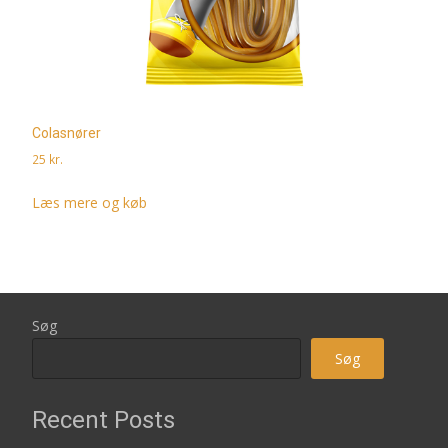
Colasnører
25
kr.
Læs mere og køb
Søg
Søg
Recent Posts