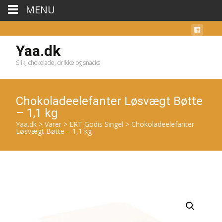
MENU
Yaa.dk
Slik, chokolade, drikke og snacks
Chokoladeelefanter Løsvægt Bøtte
– 1,1 kg
Yaa.dk
>
Varer
>
ERT Godis Singel
>
Chokoladeelefanter
Løsvægt Bøtte – 1,1 kg