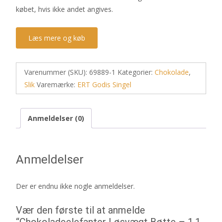
købet, hvis ikke andet angives.
Læs mere og køb
Varenummer (SKU):
69889-1
Kategorier:
Chokolade
,
Slik
Varemærke:
ERT Godis Singel
Anmeldelser (0)
Anmeldelser
Der er endnu ikke nogle anmeldelser.
Vær den første til at anmelde
“Chokoladeelefanter Løsvægt Bøtte – 1,1