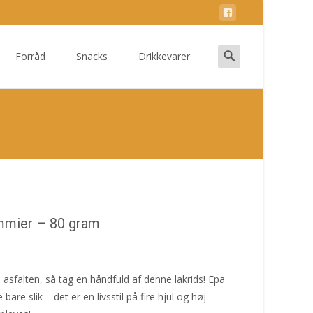
Search
Forråd
Snacks
Drikkevarer
for:
mmier – 80 gram
sfalten, så tag en håndfuld af denne lakrids! Epa
e slik – det er en livsstil på fire hjul og høj