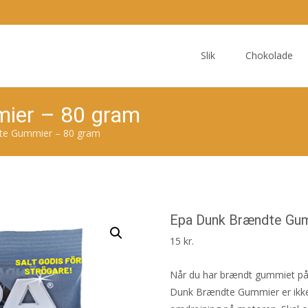
Skip
to
Slik
Chokolade
content
ier – 80 gram
te Gummier – 80 gram
Epa Dunk Brændte Gu
15
kr.
Når du har brændt gummiet på a
Dunk Brændte Gummier er ikke bar