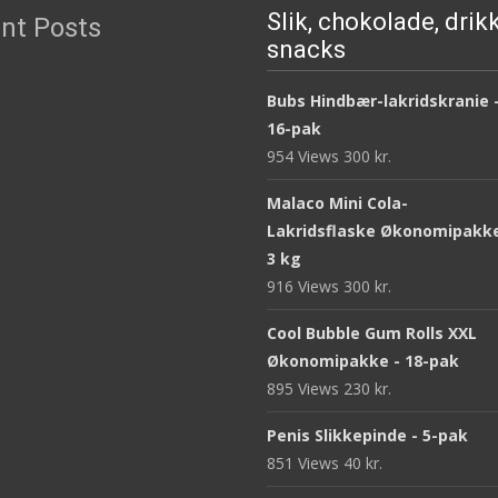
Slik, chokolade, drik
nt Posts
snacks
Bubs Hindbær-lakridskranie 
16-pak
954 Views
300
kr.
Malaco Mini Cola-
Lakridsflaske Økonomipakke
3 kg
916 Views
300
kr.
Cool Bubble Gum Rolls XXL
Økonomipakke - 18-pak
895 Views
230
kr.
Penis Slikkepinde - 5-pak
851 Views
40
kr.