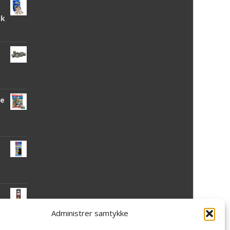
tk
de
Administrer samtykke