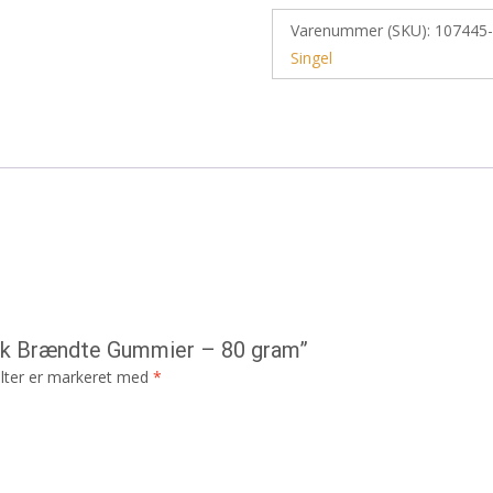
Varenummer (SKU):
107445
Singel
unk Brændte Gummier – 80 gram”
lter er markeret med
*