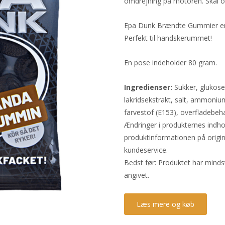
omdrejning på motoren. Skal o
Epa Dunk Brændte Gummier er en
Perfekt til handskerummet!
En pose indeholder 80 gram.
Ingredienser:
Sukker, glukoses
lakridsekstrakt, salt, ammonium
farvestof (E153), overfladebeh
Ændringer i produkternes indho
produktinformationen på origi
kundeservice.
Bedst før: Produktet har mind
angivet.
Læs mere og køb