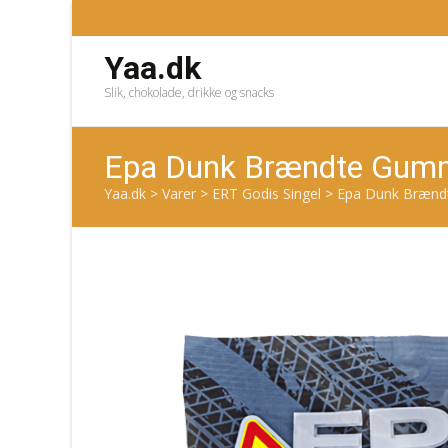
Yaa.dk
Slik, chokolade, drikke og snacks
Epa Dunk Brændte Gumm
Yaa.dk
>
Varer
>
ERT Godis Singel
>
Epa Dunk Brænd