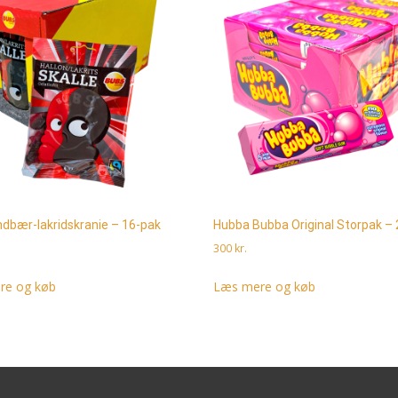
ndbær-lakridskranie – 16-pak
Hubba Bubba Original Storpak – 
300
kr.
re og køb
Læs mere og køb