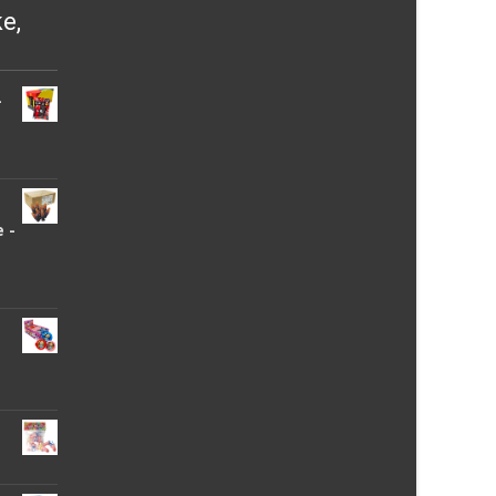
ke,
-
 -