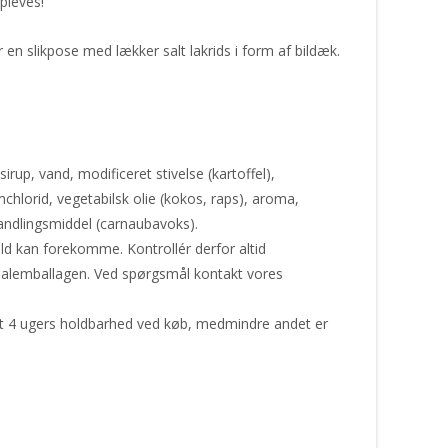
pleves!
 slikpose med lækker salt lakrids i form af bildæk.
irup, vand, modificeret stivelse (kartoffel),
chlorid, vegetabilsk olie (kokos, raps), aroma,
andlingsmiddel (carnaubavoks).
ld kan forekomme. Kontrollér derfor altid
nalemballagen. Ved spørgsmål kontakt vores
st 4 ugers holdbarhed ved køb, medmindre andet er