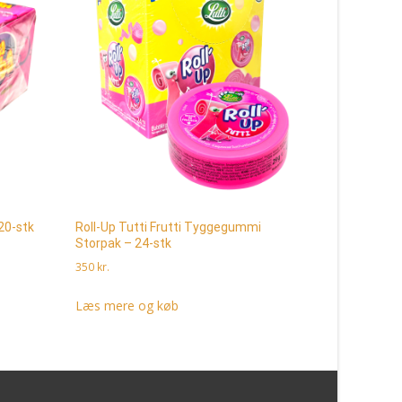
20-stk
Roll-Up Tutti Frutti Tyggegummi
Swizzels D
Storpak – 24-stk
180
kr.
350
kr.
Læs mere 
Læs mere og køb