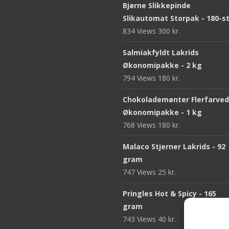
Bjørne Slikkepinde
Slikautomat Storpak - 180-s
834 Views
300
kr.
Salmiakfyldt Lakrids
Økonomipakke - 2 kg
794 Views
180
kr.
Chokolademønter Flerfarve
Økonomipakke - 1 kg
768 Views
180
kr.
Malaco Stjerner Lakrids - 92
gram
747 Views
25
kr.
Pringles Hot & Spicy - 165
gram
743 Views
40
kr.