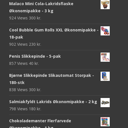
Malaco Mini Cola-Lakridsflaske
Økonomipakke - 3 kg
924 Views
300
kr.
Cool Bubble Gum Rolls XXL Økonomipakke -
18-pak
902 Views
230
kr.
Penis Slikkepinde - 5-pak
857 Views
40
kr.
Bjørne Slikkepinde Slikautomat Storpak -
180-stk
838 Views
300
kr.
Salmiakfyldt Lakrids Økonomipakke - 2 kg
798 Views
180
kr.
Chokolademønter Flerfarvede
Økonomipakke - 1 kg