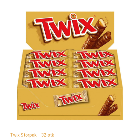
Twix Storpak – 32-stk