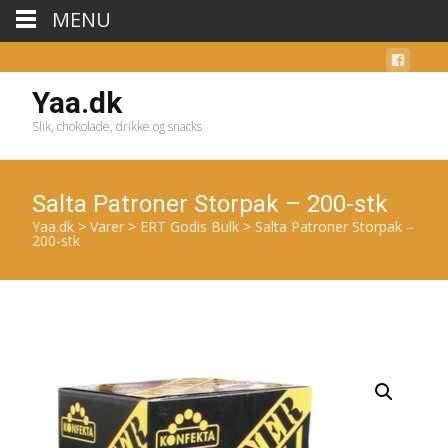
MENU
Yaa.dk
Slik, chokolade, drikke og snacks
Salta Patroner Storpak – 200-stk
Yaa.dk
>
Varer
>
ERT Godis Bulk
>
Salta Patroner Storpak –
200-stk