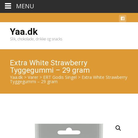
MENU
Yaa.dk
Slik, chokolade, drikke og snacks
Extra White Strawberry
Tyggegummi – 29 gram
Yaa.dk
>
Varer
>
ERT Godis Singel
>
Extra White Strawberry
Tyggegummi – 29 gram