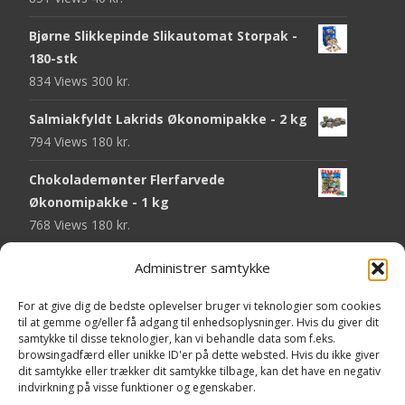
Bjørne Slikkepinde Slikautomat Storpak -
180-stk
834 Views
300
kr.
Salmiakfyldt Lakrids Økonomipakke - 2 kg
794 Views
180
kr.
Chokolademønter Flerfarvede
Økonomipakke - 1 kg
768 Views
180
kr.
Malaco Stjerner Lakrids - 92 gram
Administrer samtykke
747 Views
25
kr.
For at give dig de bedste oplevelser bruger vi teknologier som cookies
Pringles Hot & Spicy - 165 gram
til at gemme og/eller få adgang til enhedsoplysninger. Hvis du giver dit
samtykke til disse teknologier, kan vi behandle data som f.eks.
743 Views
40
kr.
browsingadfærd eller unikke ID'er på dette websted. Hvis du ikke giver
dit samtykke eller trækker dit samtykke tilbage, kan det have en negativ
Fini Krudttønder Tyggegummi
indvirkning på visse funktioner og egenskaber.