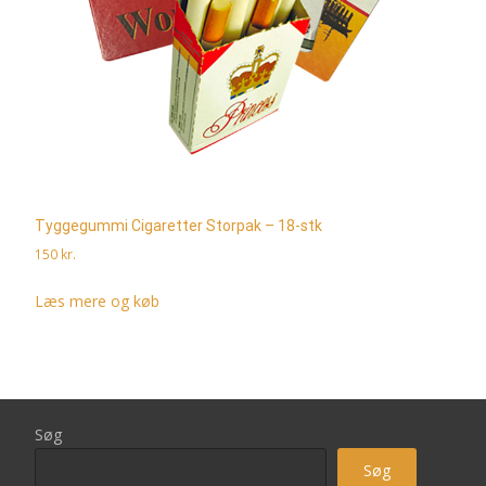
Tyggegummi Cigaretter Storpak – 18-stk
150
kr.
Læs mere og køb
Søg
Søg