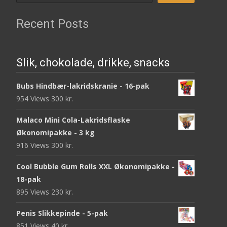
Recent Posts
Slik, chokolade, drikke, snacks
Bubs Hindbær-lakridskranie - 16-pak
954 Views
300
kr.
Malaco Mini Cola-Lakridsflaske
Økonomipakke - 3 kg
916 Views
300
kr.
Cool Bubble Gum Rolls XXL Økonomipakke -
18-pak
895 Views
230
kr.
Penis Slikkepinde - 5-pak
851 Views
40
kr.