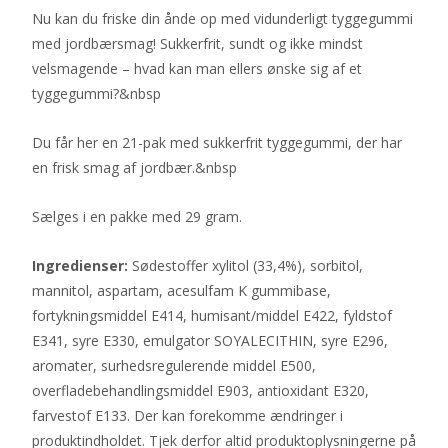
Nu kan du friske din ånde op med vidunderligt tyggegummi
med jordbærsmag! Sukkerfrit, sundt og ikke mindst
velsmagende – hvad kan man ellers ønske sig af et
tyggegummi?&nbsp
Du får her en 21-pak med sukkerfrit tyggegummi, der har
en frisk smag af jordbær.&nbsp
Sælges i en pakke med 29 gram.
Ingredienser:
Sødestoffer xylitol (33,4%), sorbitol,
mannitol, aspartam, acesulfam K gummibase,
fortykningsmiddel E414, humisant/middel E422, fyldstof
E341, syre E330, emulgator SOYALECITHIN, syre E296,
aromater, surhedsregulerende middel E500,
overfladebehandlingsmiddel E903, antioxidant E320,
farvestof E133. Der kan forekomme ændringer i
produktindholdet. Tjek derfor altid produktoplysningerne på