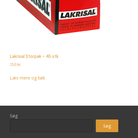
Lakrisal Storpak – 40-stk
250
kr.
Læs mere og køb
Søg
Søg