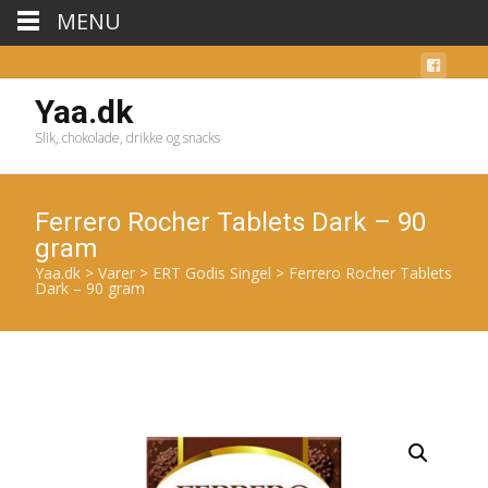
MENU
Yaa.dk
Slik, chokolade, drikke og snacks
Ferrero Rocher Tablets Dark – 90
gram
Yaa.dk
>
Varer
>
ERT Godis Singel
>
Ferrero Rocher Tablets
Dark – 90 gram