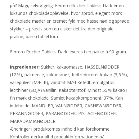
på? Magi, selvfølgelig! Ferrero Rocher Tablets Dark er en
luksuriøs chokoladeoplevelse, hvor sprød, elegant mørk
chokolade møder en cremet fyld med hasselnød og sprøde
stykker – præcis som du elsker det fra den originale
praliné, bare i tabletform.
Ferrero Rocher Tablets Dark leveres i en pakke á 90 gram.
Ingredienser:
Sukker, kakaomasse, HASSELNØDDER
(12 %), palmeolie, kakaosmør, fedtreduceret kakao (3,5 %),
vallepulver (MÆLK), vandfrit MÆLKefedt, emulgator:
lecithiner (SOJA) vanillin. Kakaotørstof: Mindst 55 % kakao i
fin mørk chokolade. Samlet kakaokomponent: 37 %. Kan
indeholde: MANDLER, VALNØDDER, CASHEWNØDDER,
PEKANNØDDER, PARANØDDER, PISTACIENØDDER,
MAKADAMIANØDDER.
Ændringer i produkternes indhold kan forekomme.
Kontrollér derfor altid produktinformationen på