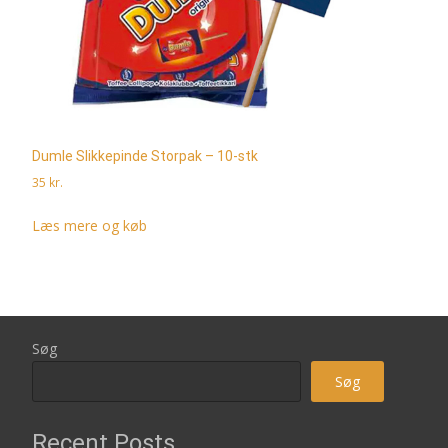
Dumle Slikkepinde Storpak – 10-stk
35
kr.
Læs mere og køb
Søg
Søg
Recent Posts