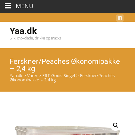
MENU
Yaa.dk
Slik, chokolade, drikke og snacks
Ferskner/Peaches Økonomipakke
– 2,4 kg
Yaa.dk
>
Varer
>
ERT Godis Singel
>
Ferskner/Peaches
Økonomipakke – 2,4 kg