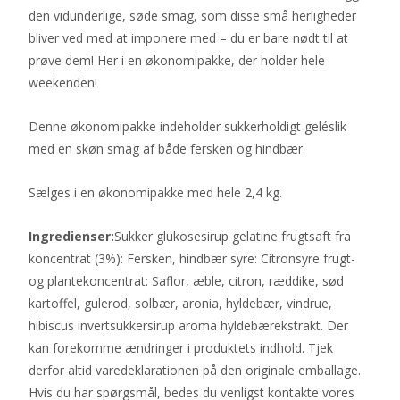
den vidunderlige, søde smag, som disse små herligheder
bliver ved med at imponere med – du er bare nødt til at
prøve dem! Her i en økonomipakke, der holder hele
weekenden!
Denne økonomipakke indeholder sukkerholdigt geléslik
med en skøn smag af både fersken og hindbær.
Sælges i en økonomipakke med hele 2,4 kg.
Ingredienser:
Sukker glukosesirup gelatine frugtsaft fra
koncentrat (3%): Fersken, hindbær syre: Citronsyre frugt-
og plantekoncentrat: Saflor, æble, citron, ræddike, sød
kartoffel, gulerod, solbær, aronia, hyldebær, vindrue,
hibiscus invertsukkersirup aroma hyldebærekstrakt. Der
kan forekomme ændringer i produktets indhold. Tjek
derfor altid varedeklarationen på den originale emballage.
Hvis du har spørgsmål, bedes du venligst kontakte vores