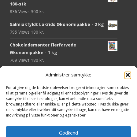
180-stk
836 Views
300
kr.
Salmiakfyldt Lakrids Økonomipakke - 2 kg
795 Views
180
kr.
Chokolademønter Flerfarvede
Økonomipakke - 1 kg
769 Views
180
kr.
Malaco Stjerner Lakrids - 92 gram
Administrer samtykke
750 Views
25
kr.
For at give dig de bedste oplevelser bruger vi teknologier som cookies
Pringles Hot & Spicy - 165 gram
til at gemme og/eller få adgang til enhedsoplysninger. Hvis du giver dit
samtykke til disse teknologier, kan vi behandle data som f.eks.
745 Views
40
kr.
browsingadfærd eller unikke ID'er på dette websted. Hvis du ikke giver
dit samtykke eller trækker dit samtykke tilbage, kan det have en negativ
Fini Krudttønder Tyggegummi
indvirkning på visse funktioner og egenskaber.
Økonomipakke - 1 kg
734 Views
130
kr.
Godkend