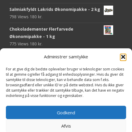
Salmiakfyldt Lakrids Økonomipakke - 2 kg
798 Views
180
kr.
Chokolademønter Flerfarvede
Økonomipakke - 1 kg
775 Views
180
kr.
Malaco Stjerner Lakrids - 92 gram
Administrer samtykke
752 Views
25
kr.
For at give dig de bedste oplevelser bruger vi teknologier som cookies
til at gemme og/eller få adgang til enhedsoplysninger. Hvis du giver dit
Pringles Hot & Spicy - 165 gram
samtykke til disse teknologier, kan vi behandle data som f.eks.
751 Views
40
kr.
browsingadfærd eller unikke ID'er på dette websted. Hvis du ikke giver
dit samtykke eller trækker dit samtykke tilbage, kan det have en negativ
Fini Krudttønder Tyggegummi
indvirkning på visse funktioner og egenskaber.
Økonomipakke - 1 kg
738 Views
130
kr.
Godkend
Afvis