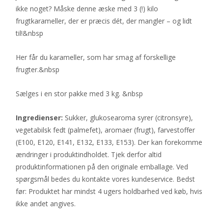
ikke noget? Måske denne æske med 3 (!) kilo
frugtkarameller, der er præcis dét, der mangler – og lidt
til!&nbsp
Her får du karameller, som har smag af forskellige
frugter.&nbsp
Sælges i en stor pakke med 3 kg. &nbsp
Ingredienser:
Sukker, glukosearoma syrer (citronsyre),
vegetabilsk fedt (palmefet), aromaer (frugt), farvestoffer
(E100, E120, E141, E132, E133, E153). Der kan forekomme
ændringer i produktindholdet. Tjek derfor altid
produktinformationen på den originale emballage. Ved
spørgsmål bedes du kontakte vores kundeservice. Bedst
før: Produktet har mindst 4 ugers holdbarhed ved køb, hvis
ikke andet angives.