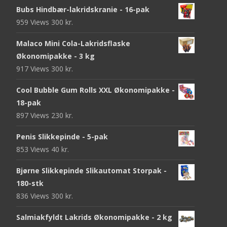
Bubs Hindbær-lakridskranie - 16-pak
959 Views
300
kr.
Malaco Mini Cola-Lakridsflaske
Økonomipakke - 3 kg
917 Views
300
kr.
Cool Bubble Gum Rolls XXL Økonomipakke -
18-pak
897 Views
230
kr.
Penis Slikkepinde - 5-pak
853 Views
40
kr.
Bjørne Slikkepinde Slikautomat Storpak -
180-stk
836 Views
300
kr.
Salmiakfyldt Lakrids Økonomipakke - 2 kg