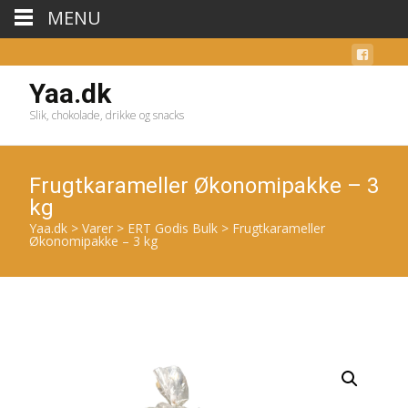
MENU
Yaa.dk
Slik, chokolade, drikke og snacks
Frugtkarameller Økonomipakke – 3
kg
Yaa.dk
>
Varer
>
ERT Godis Bulk
>
Frugtkarameller
Økonomipakke – 3 kg