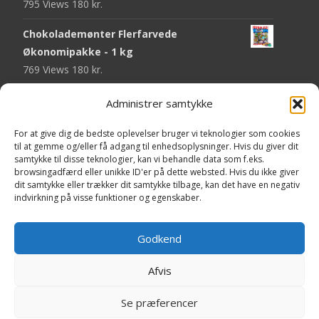
795 Views
180
kr.
Chokolademønter Flerfarvede
Økonomipakke - 1 kg
769 Views
180
kr.
Malaco Stjerner Lakrids - 92 gram
Administrer samtykke
750 Views
25
kr.
For at give dig de bedste oplevelser bruger vi teknologier som cookies
Pringles Hot & Spicy - 165 gram
til at gemme og/eller få adgang til enhedsoplysninger. Hvis du giver dit
samtykke til disse teknologier, kan vi behandle data som f.eks.
745 Views
40
kr.
browsingadfærd eller unikke ID'er på dette websted. Hvis du ikke giver
dit samtykke eller trækker dit samtykke tilbage, kan det have en negativ
Fini Krudttønder Tyggegummi
indvirkning på visse funktioner og egenskaber.
Økonomipakke - 1 kg
734 Views
130
kr.
Godkend
Afvis
Copyright © Yaa.dk
Se præferencer
Powered by WordPress
, Theme
i-craft
by TemplatesNext.