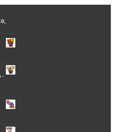
ke,
-
 -