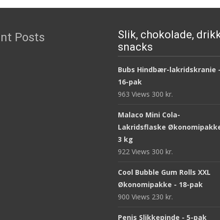
Slik, chokolade, drik
nt Posts
snacks
Bubs Hindbær-lakridskranie 
16-pak
963 Views
300
kr.
Malaco Mini Cola-
Lakridsflaske Økonomipakke
3 kg
922 Views
300
kr.
Cool Bubble Gum Rolls XXL
Økonomipakke - 18-pak
900 Views
230
kr.
Penis Slikkepinde - 5-pak