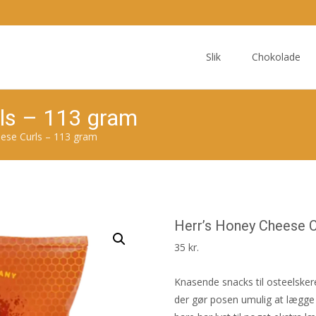
Skip
to
Slik
Chokolade
content
rls – 113 gram
ese Curls – 113 gram
Herr’s Honey Cheese C
35
kr.
Knasende snacks til osteelsker
der gør posen umulig at lægge fr