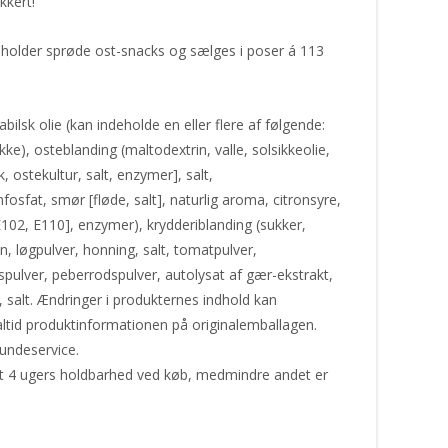
kkert!
eholder sprøde ost-snacks og sælges i poser á 113
ilsk olie (kan indeholde en eller flere af følgende:
ke), osteblanding (maltodextrin, valle, solsikkeolie,
 ostekultur, salt, enzymer], salt,
sfat, smør [fløde, salt], naturlig aroma, citronsyre,
E102, E110], enzymer), krydderiblanding (sukker,
n, løgpulver, honning, salt, tomatpulver,
gspulver, peberrodspulver, autolysat af gær-ekstrakt,
 salt. Ændringer i produkternes indhold kan
ltid produktinformationen på originalemballagen.
undeservice.
st 4 ugers holdbarhed ved køb, medmindre andet er