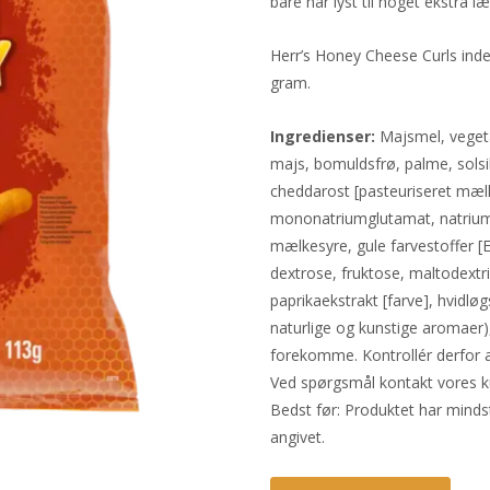
bare har lyst til noget ekstra læ
Herr’s Honey Cheese Curls ind
gram.
Ingredienser:
Majsmel, vegetab
majs, bomuldsfrø, palme, solsik
cheddarost [pasteuriseret mælk,
mononatriumglutamat, natriumfo
mælkesyre, gule farvestoffer [
dextrose, fruktose, maltodextri
paprikaekstrakt [farve], hvidlø
naturlige og kunstige aromaer),
forekomme. Kontrollér derfor a
Ved spørgsmål kontakt vores k
Bedst før: Produktet har mind
angivet.