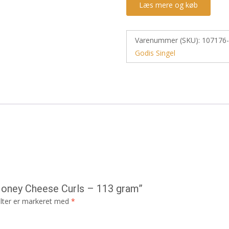
Læs mere og køb
Varenummer (SKU):
107176
Godis Singel
 Honey Cheese Curls – 113 gram”
lter er markeret med
*