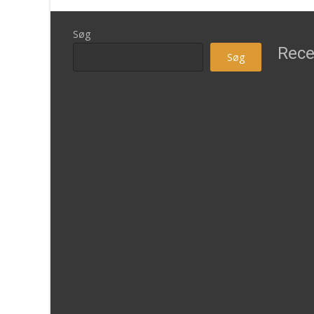
Søg
Rece
Søg