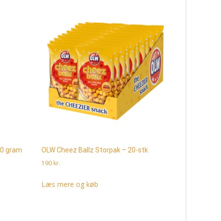
90 gram
OLW Cheez Ballz Storpak – 20-stk
OLW Cheez
190
kr.
40
kr.
Læs mere og køb
Læs mere 