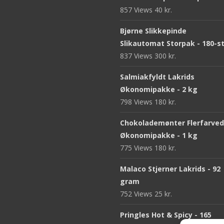
857 Views
40
kr.
Bjørne Slikkepinde
Slikautomat Storpak - 180-s
837 Views
300
kr.
Salmiakfyldt Lakrids
Økonomipakke - 2 kg
798 Views
180
kr.
Chokolademønter Flerfarve
Økonomipakke - 1 kg
775 Views
180
kr.
Malaco Stjerner Lakrids - 92
gram
752 Views
25
kr.
Pringles Hot & Spicy - 165