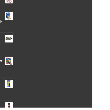
tk
de